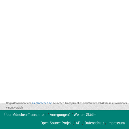
Originaldokument von
ris-muenchen.de
. München Transparent ist nicht für den Inhalt dieses Dokuments
verantwortlich.
Über München-Transparent
/
Anregungen?
/
Weitere Städte
Open-Source-Projekt
/
API
/
Datenschutz
/
Impressum