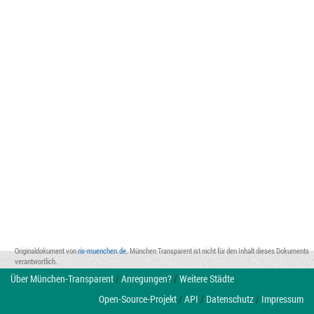
Originaldokument von
ris-muenchen.de
. München Transparent ist nicht für den Inhalt dieses Dokuments
verantwortlich.
Über München-Transparent
/
Anregungen?
/
Weitere Städte
Open-Source-Projekt
/
API
/
Datenschutz
/
Impressum