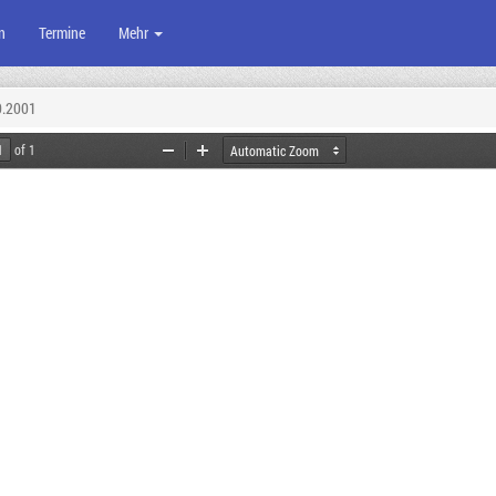
n
Termine
Mehr
0.2001
of 1
Zoom
Zoom
Out
In