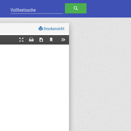
SUCHEN
Druckansicht
Current
Presentation
Print
Download
Tools
View
Mode