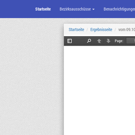
Startseite
Bezirksausschüsse
Benachrichtigunge
Zum
Seiteninhalt
Startseite
Ergebnisseite
vom 09.1
Page:
Toggle
Find
Previous
Next
Sidebar