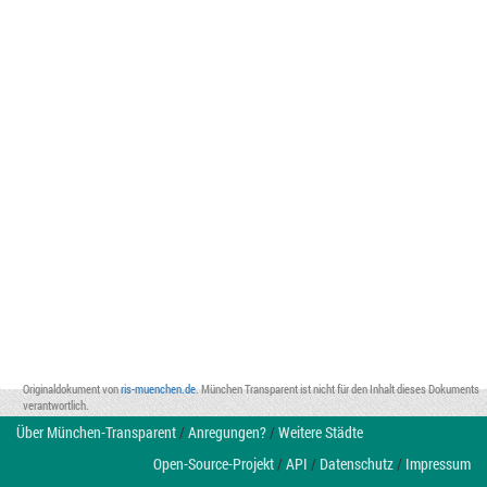
Originaldokument von
ris-muenchen.de
. München Transparent ist nicht für den Inhalt dieses Dokuments
verantwortlich.
Über München-Transparent
/
Anregungen?
/
Weitere Städte
Open-Source-Projekt
/
API
/
Datenschutz
/
Impressum