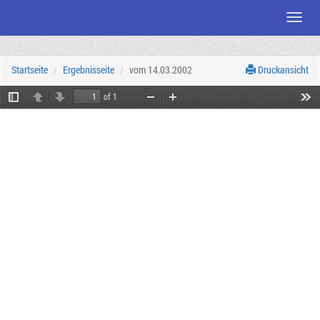
Menü
Zum
Seiteninhalt
Startseite
Ergebnisseite
vom 14.03.2002
Druckansicht
of 1
Toggle
Previous
Next
Zoom
Zoom
Tool
Sidebar
Out
In