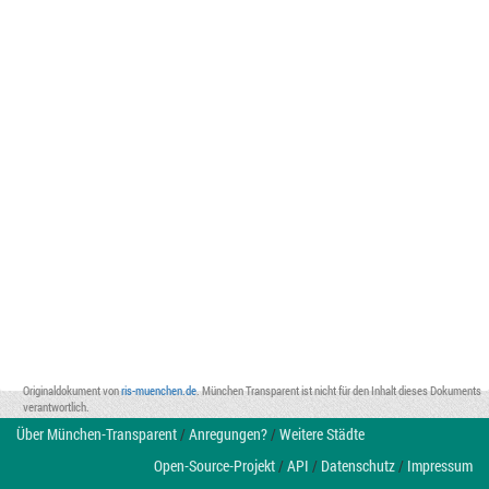
Originaldokument von
ris-muenchen.de
. München Transparent ist nicht für den Inhalt dieses Dokuments
verantwortlich.
Über München-Transparent
/
Anregungen?
/
Weitere Städte
Open-Source-Projekt
/
API
/
Datenschutz
/
Impressum