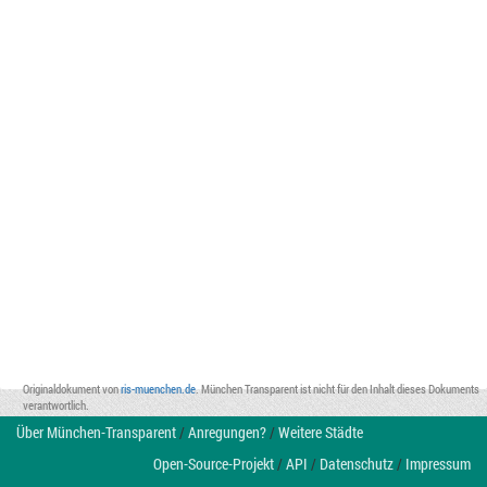
Originaldokument von
ris-muenchen.de
. München Transparent ist nicht für den Inhalt dieses Dokuments
verantwortlich.
Über München-Transparent
/
Anregungen?
/
Weitere Städte
Open-Source-Projekt
/
API
/
Datenschutz
/
Impressum