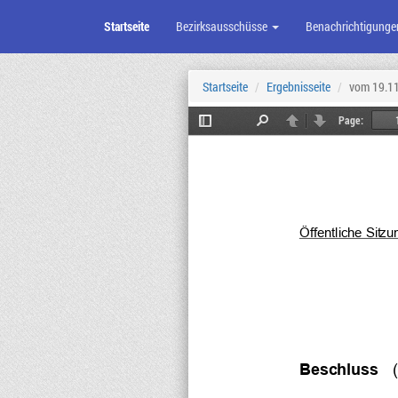
Startseite
Bezirksausschüsse
Benachrichtigunge
Zum
Seiteninhalt
Startseite
Ergebnisseite
vom 19.1
Page:
Toggle
Find
Previous
Next
Sidebar
Öffentliche Sit
zu
Be
sch
luss