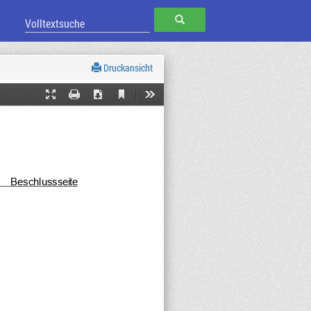
SUCHEN
Druckansicht
Current
Presentation
Print
Download
Tools
View
Mode
Beschlusssei
te