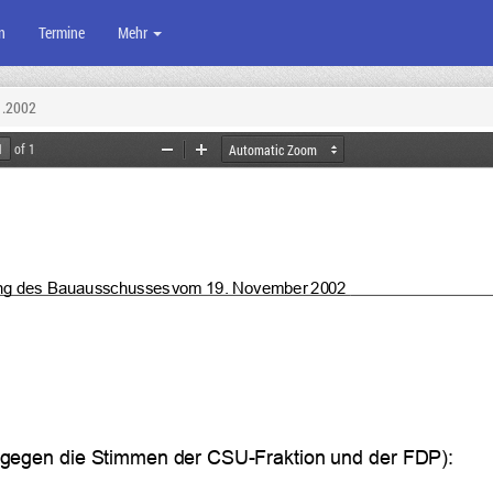
n
Termine
Mehr
1.2002
of 1
Zoom
Zoom
Out
In
ng des Bauausschusses
 vom 19. November
 2002 
(gegen
 die Stimmen der
 CSU-Frakti
on und der FDP):