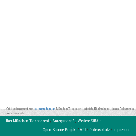
Originaldokument von
ris-muenchen.de
. München Transparent ist nicht für den Inhalt dieses Dokuments
verantwortlich.
Über München-Transparent
/
Anregungen?
/
Weitere Städte
Open-Source-Projekt
/
API
/
Datenschutz
/
Impressum