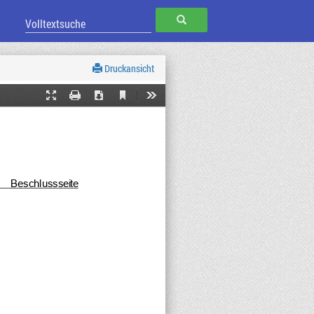
SUCHEN
Druckansicht
Current
Presentation
Print
Download
Tools
View
Mode
Beschlusssei
te