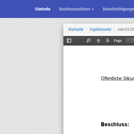
Startseite
Bezirksausschüsse
Benachrichtigunge
Zum
Seiteninhalt
Startseite
Ergebnisseite
vom 03.0
Page:
Toggle
Find
Previous
Next
Sidebar
Öffentliche Sit
zu
Be
sch
luss
: