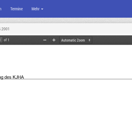
n
Termine
Mehr
5.2001
of 1
Zoom
Zoom
Out
In
ng
 des KJHA