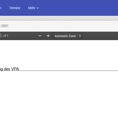
n
Termine
Mehr
5.2001
of 1
Zoom
Zoom
Out
In
ng
 des VPA