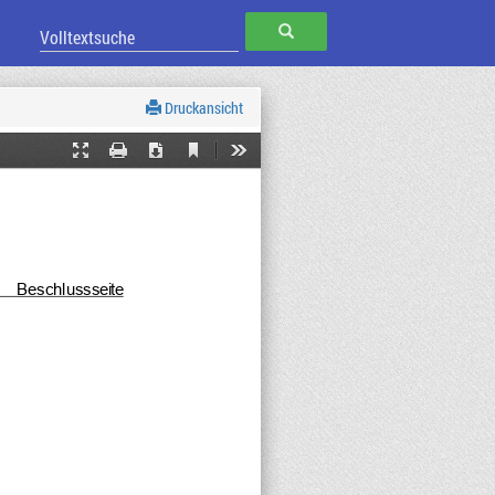
SUCHEN
Druckansicht
Current
Presentation
Print
Download
Tools
View
Mode
Beschlusssei
te