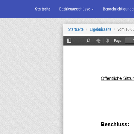
Startseite
Bezirksausschüsse
Benachrichtigunge
Zum
Seiteninhalt
Startseite
Ergebnisseite
vom 16.0
Page:
Toggle
Find
Previous
Next
Sidebar
Öffentliche Sit
zu
Be
sch
luss
: