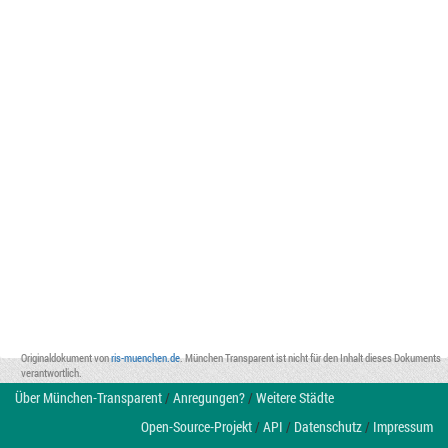
Originaldokument von
ris-muenchen.de
. München Transparent ist nicht für den Inhalt dieses Dokuments
verantwortlich.
Über München-Transparent
/
Anregungen?
/
Weitere Städte
Open-Source-Projekt
/
API
/
Datenschutz
/
Impressum