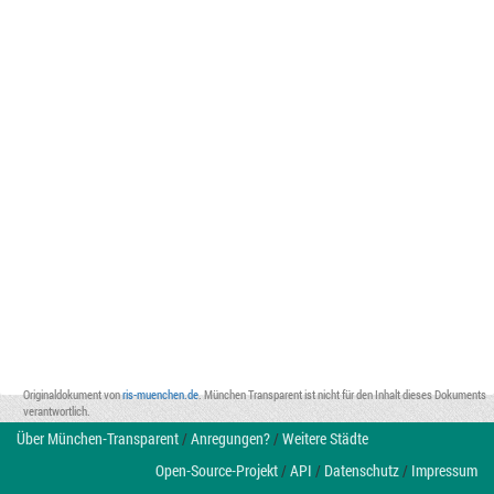
Originaldokument von
ris-muenchen.de
. München Transparent ist nicht für den Inhalt dieses Dokuments
verantwortlich.
Über München-Transparent
/
Anregungen?
/
Weitere Städte
Open-Source-Projekt
/
API
/
Datenschutz
/
Impressum