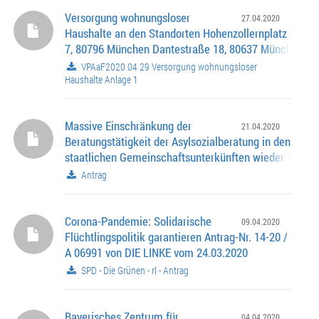
......................
Versorgung wohnungsloser
27.04.2020
Haushalte an den Standorten Hohenzollernplatz
7, 80796 München Dantestraße 18, 80637 München 4.
Stadtbezirk - Schwabing-West 9. Stadtbezirk - Neuhau
VPAaF2020 04 29 Versorgung wohnungsloser
Nymphenburg Flexi-Wohnheime für junge Menschen a
Haushalte Anlage 1
Ergänzung des Hilfesystems Antrag Nr. 14-20 / A 0663
......................
Massive Einschränkung der
21.04.2020
Beratungstätigkeit der Asylsozialberatung in den
staatlichen Gemeinschaftsunterkünften wieder aufhe
Antrag
Corona-Pandemie: Solidarische
09.04.2020
Flüchtlingspolitik garantieren Antrag-Nr. 14-20 /
A 06991 von DIE LINKE vom 24.03.2020
SPD - Die Grünen - rl - Antrag
Bayerisches Zentrum für
04.04.2020