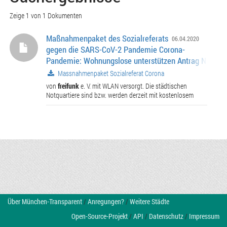
Zeige 1 von 1 Dokumenten
Maßnahmenpaket des Sozialreferats
06.04.2020
gegen die SARS-CoV-2 Pandemie Corona-
Pandemie: Wohnungslose unterstützen Antrag Nr. 14-2
06995 ........................... Corona-Pandemie: Schnelle
Massnahmenpaket Sozialreferat Corona
unbürokratische Hilfe für von Armut Betroffene Antrag
von
freifunk
e. V. mit WLAN versorgt. Die städtischen
/ A 06994 ......................
Notquartiere sind bzw. werden derzeit mit kostenlosem
Über München-Transparent
/
Anregungen?
/
Weitere Städte
Open-Source-Projekt
/
API
/
Datenschutz
/
Impressum