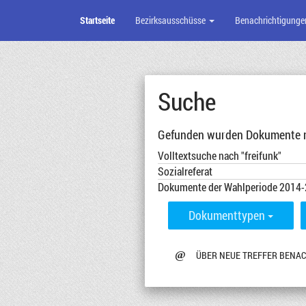
Startseite
Bezirksausschüsse
Benachrichtigunge
Zum
Seiteninhalt
Suche
Gefunden wurden Dokumente mi
Volltextsuche nach "freifunk"
Sozialreferat
Dokumente der Wahlperiode 2014
Dokumenttypen
@
ÜBER NEUE TREFFER BENA