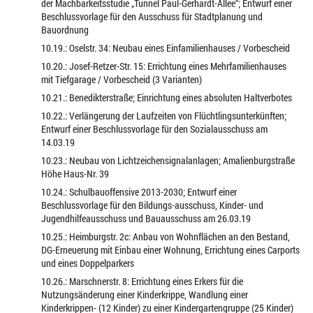
der Machbarkeitsstudie „Tunnel Paul-Gerhardt-Allee“; Entwurf einer
Beschlussvorlage für den Ausschuss für Stadtplanung und
Bauordnung
10.19.: Oselstr. 34: Neubau eines Einfamilienhauses / Vorbescheid
10.20.: Josef-Retzer-Str. 15: Errichtung eines Mehrfamilienhauses
mit Tiefgarage / Vorbescheid (3 Varianten)
10.21.: Benedikterstraße; Einrichtung eines absoluten Haltverbotes
10.22.: Verlängerung der Laufzeiten von Flüchtlingsunterkünften;
Entwurf einer Beschlussvorlage für den Sozialausschuss am
14.03.19
10.23.: Neubau von Lichtzeichensignalanlagen; Amalienburgstraße
Höhe Haus-Nr. 39
10.24.: Schulbauoffensive 2013-2030; Entwurf einer
Beschlussvorlage für den Bildungs-ausschuss, Kinder- und
Jugendhilfeausschuss und Bauausschuss am 26.03.19
10.25.: Heimburgstr. 2c: Anbau von Wohnflächen an den Bestand,
DG-Erneuerung mit Einbau einer Wohnung, Errichtung eines Carports
und eines Doppelparkers
10.26.: Marschnerstr. 8: Errichtung eines Erkers für die
Nutzungsänderung einer Kinderkrippe, Wandlung einer
Kinderkrippen- (12 Kinder) zu einer Kindergartengruppe (25 Kinder)