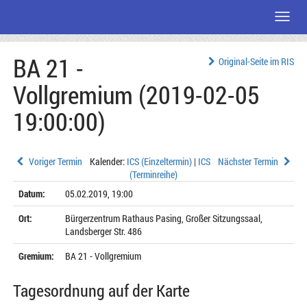
Menü
Zum
BA 21 -
Seiteninhalt
Original-Seite im RIS
Vollgremium (2019-02-05
19:00:00)
Voriger Termin
Kalender:
ICS (Einzeltermin)
|
ICS
Nächster Termin
(Terminreihe)
Datum:
05.02.2019, 19:00
Ort:
Bürgerzentrum Rathaus Pasing, Großer Sitzungssaal,
2
2
Landsberger Str. 486
Gremium:
BA 21 - Vollgremium
Tagesordnung auf der Karte