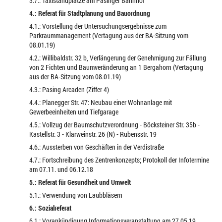
3.7.: Taxistandplätze am Pasinger Bahnhof
4.: Referat für Stadtplanung und Bauordnung
4.1.: Vorstellung der Untersuchungsergebnisse zum
Parkraummanagement (Vertagung aus der BA-Sitzung vom
08.01.19)
4.2.: Willibaldstr. 32 b, Verlängerung der Genehmigung zur Fällung
von 2 Fichten und Baumveränderung an 1 Bergahorn (Vertagung
aus der BA-Sitzung vom 08.01.19)
4.3.: Pasing Arcaden (Ziffer 4)
4.4.: Planegger Str. 47: Neubau einer Wohnanlage mit
Gewerbeeinheiten und Tiefgarage
4.5.: Vollzug der Baumschutzverordnung - Böcksteiner Str. 35b -
Kastellstr. 3 - Klarweinstr. 26 (N) - Rubensstr. 19
4.6.: Aussterben von Geschäften in der Verdistraße
4.7.: Fortschreibung des Zentrenkonzepts; Protokoll der Infotermine
am 07.11. und 06.12.18
5.: Referat für Gesundheit und Umwelt
5.1.: Verwendung von Laubbläsern
6.: Sozialreferat
6.1.: Vorankündigung Informationsveranstaltung am 27.05.19