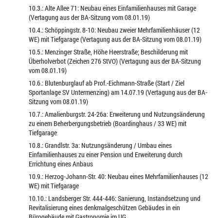
10.3.: Alte Allee 71: Neubau eines Einfamilienhauses mit Garage
(Vertagung aus der BA-Sitzung vom 08.01.19)
10.4.: Schöppingstr. 8-10: Neubau zweier Mehrfamilienhäuser (12
WE) mit Tiefgarage (Vertagung aus der BA-Sitzung vom 08.01.19)
10.5.: Menzinger Straße, Höhe Heerstraße; Beschilderung mit
Überholverbot (Zeichen 276 StVO) (Vertagung aus der BA-Sitzung
vom 08.01.19)
10.6.: Blutenburglauf ab Prof.-Eichmann-Straße (Start / Ziel
Sportanlage SV Untermenzing) am 14.07.19 (Vertagung aus der BA-
Sitzung vom 08.01.19)
10.7.: Amalienburgstr. 24-26a: Erweiterung und Nutzungsänderung
zu einem Beherbergungsbetrieb (Boardinghaus / 33 WE) mit
Tiefgarage
10.8.: Grandlstr. 3a: Nutzungsänderung / Umbau eines
Einfamilienhauses zu einer Pension und Erweiterung durch
Errichtung eines Anbaus
10.9.: Herzog-Johann-Str. 40: Neubau eines Mehrfamilienhauses (12
WE) mit Tiefgarage
10.10.: Landsberger Str. 444-446: Sanierung, Instandsetzung und
Revitalisierung eines denkmalgeschützen Gebäudes in ein
Bürogebäude mit Gastronomie im UG