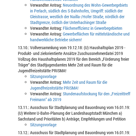
Verwandter Antrag:
Neuordnung des Wohn-Gewerbegebiets
in Perlach, südlich des S-Bahnhofes, Umgriff: südlich der
Gleistrasse, westlich der Nailla-/Hofer Straße, nördlich der
Stadtgrenze, östlich der Unterhachinger Straße
Verwandter Antrag:
Flächeneffizienz in Gewerbegebieten
Verwandter Antrag:
Gewerbeflächen für mittelständische und
handwerkliche Betriebe sichern!
13.10.: Vollversammlung vom 19.12.18: (U) Haushaltsplan 2019 -
Produkt- und zielorientierte Ansätze Zuschussnehmerdatei 2019
Vollzug des Haushaltsplanes 2019 für den Bereich „Förderung freier
Träger“ des Stadtjugendamtes Mehr Zeit und Raum für die
Jugendfreizeitstätte PRISMA!
Sitzungsvorlage
Verwandter Antrag:
Mehr Zeit und Raum für die
Jugendfreizeitstätte PRISMA!
Verwandter Antrag:
Stundenaufstockung für den „Freizeittreff
Freimann“ ab 2019
13.11.: Ausschuss für Stadtplanung und Bauordnung vom 16.01.19:
(U) Weitere U-Bahn-Planung der Landeshauptstadt München a)
Sachstand und Prioritäten b) Anträge, Empfehlungen und Petition
Sitzungsvorlage
13.12.: Ausschuss für Stadtplanung und Bauordnung vom 16.01.19: