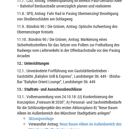
11.7.: CSU, Antrag: Verkehrsplanung im Bereich Paul-Gerhardt-Allee
– Bahnhof Berduxstraße unverzüglich planen und realisieren
11.8.: SPD, Antrag: Fahr Rad in Pasing Obermenzing! Beseitigung
von Straßenschäden am Schlagweg
11.9.: Bündnis 90 / Die Grünen, Antrag: Optische Aufwertung des
Obermenzinger Kreisels
11.10.: Bündnis 90 / Die Grünen, Antrag: Markierung eines
Sicherheitsstreifens für das Setzen von Pollern zur Freihaltung des
Radwegs vom Lieferverkehr in der Offenbachstraße vor den Pasing
Arcaden
12.: Unterrichtungen
12.1.: Unveränderte Fortführung von Gaststättenbetrieben -
Gaststätte „Babylon Grill & Express", Landsberger Str. 449 - Shisha-
Bar "Babylon Orient Lounge“, Landsberger Str. 449
13.: Stadtrats- und Ausschussbeschlüsse
13.1.: Vollversammlung vom 24.10.18: (U) Konkretisierung der
Konzeption „Freiraum M 2030"; A) Personal- und Sachmittelbedarfe
für die Schlüsselprojekte des ersten Aktionsplans B) "Neue Baum-
Alleen im Außenbereich des Münchner Stadtgebiets anlegen“
Sitzungsvorlage
Verwandter Antrag:
Neue Baum-Alleen im Außenbereich des