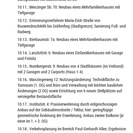
10.11.: Menzinger Str. 70: Neubau eines Mehrfamilienhauses mit
Tiefgarage
10.12.: Erinnerungsverfahren Maria-Eich-Straße von
Buswendeschleife bis Gräfenfing (Stadtgrenze); Sanierung Fuß- und
Radweg
10.13.: Bierbaumstr. 7a: Neubau eines Mehrfamilienhauses mit
Tiefgarage
10.14.: Lanzlottstr. 6: Neubau eines Einfamilienhauses mit Garage
und Freisitz
10.15.: Numbergerstr. 9: Neubau von 4 Stadthäusern (im Verbund)
mit 2 Garagen und 2 Carports (Haus 1-4)
10.16.: Manzingerweg 12: Nutzungsänderung: Technikfläche zu
Turnraum (1. OG) und Büro und Verwaltung mit leichten baulichen
Änderungen (2.OG) sowie Errichtung von 6 neuen Stellplätzen auf
versiegelter Bestandsfläche
10.17.: Institutstr. 4: Praxiserweiterung durch erdgeschossigen
Anbau auf der Gebäudenordseite / Tektur, hier: geringfügige
geometrische Änderung der Erweiterung, Anbau zweier Balkone (je
einer im 1. + 2. OG)
10.18.: Verkehrsplanung im Bereich Paul-Gerhardt-Allee, Ergebnisse