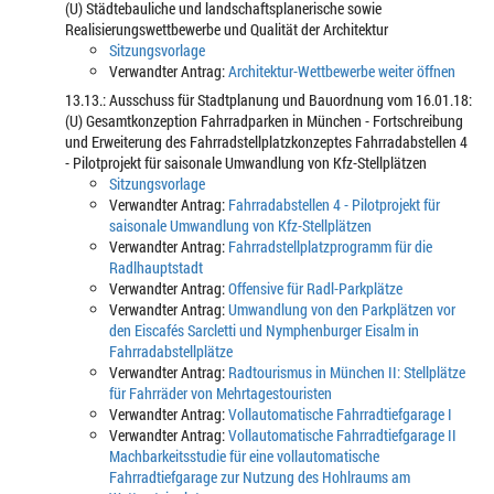
(U) Städtebauliche und landschaftsplanerische sowie
Realisierungswettbewerbe und Qualität der Architektur
Sitzungsvorlage
Verwandter Antrag:
Architektur-Wettbewerbe weiter öffnen
13.13.: Ausschuss für Stadtplanung und Bauordnung vom 16.01.18:
(U) Gesamtkonzeption Fahrradparken in München - Fortschreibung
und Erweiterung des Fahrradstellplatzkonzeptes Fahrradabstellen 4
- Pilotprojekt für saisonale Umwandlung von Kfz-Stellplätzen
Sitzungsvorlage
Verwandter Antrag:
Fahrradabstellen 4 - Pilotprojekt für
saisonale Umwandlung von Kfz-Stellplätzen
Verwandter Antrag:
Fahrradstellplatzprogramm für die
Radlhauptstadt
Verwandter Antrag:
Offensive für Radl-Parkplätze
Verwandter Antrag:
Umwandlung von den Parkplätzen vor
den Eiscafés Sarcletti und Nymphenburger Eisalm in
Fahrradabstellplätze
Verwandter Antrag:
Radtourismus in München II: Stellplätze
für Fahrräder von Mehrtagestouristen
Verwandter Antrag:
Vollautomatische Fahrradtiefgarage I
Verwandter Antrag:
Vollautomatische Fahrradtiefgarage II
Machbarkeitsstudie für eine vollautomatische
Fahrradtiefgarage zur Nutzung des Hohlraums am