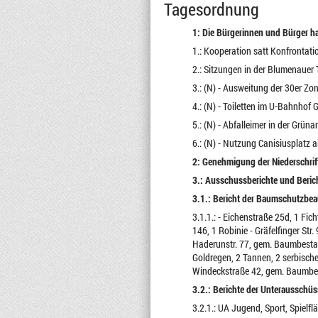
Tagesordnung
1: Die Bürgerinnen und Bürger h
1.: Kooperation satt Konfrontati
2.: Sitzungen in der Blumenauer 
3.: (N) - Ausweitung der 30er Zon
4.: (N) - Toiletten im U-Bahnhof
5.: (N) - Abfalleimer in der Grü
6.: (N) - Nutzung Canisiusplatz 
2: Genehmigung der Niederschrift
3.: Ausschussberichte und Berich
3.1.: Bericht der Baumschutzbea
3.1.1.: - Eichenstraße 25d, 1 Fi
146, 1 Robinie - Gräfelfinger Str
Haderunstr. 77, gem. Baumbestand
Goldregen, 2 Tannen, 2 serbische
Windeckstraße 42, gem. Baumbe
3.2.: Berichte der Unterausschüs
3.2.1.: UA Jugend, Sport, Spielfl