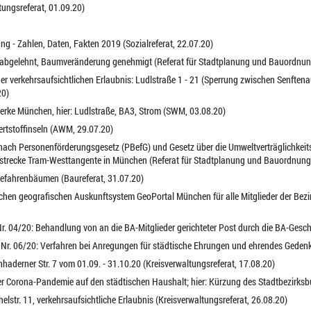
tungsreferat, 01.09.20)
ng - Zahlen, Daten, Fakten 2019 (Sozialreferat, 22.07.20)
a abgelehnt, Baumveränderung genehmigt (Referat für Stadtplanung und Bauordnun
er verkehrsaufsichtlichen Erlaubnis: Ludlstraße 1 - 21 (Sperrung zwischen Senften
20)
rke München, hier: Ludlstraße, BA3, Strom (SWM, 03.08.20)
Wertstoffinseln (AWM, 29.07.20)
n nach Personenförderungsgesetz (PBefG) und Gesetz über die Umweltverträglichke
recke Tram-Westtangente in München (Referat für Stadtplanung und Bauordnung,
 Gefahrenbäumen (Baureferat, 31.07.20)
schen geografischen Auskunftsystem GeoPortal München für alle Mitglieder der Be
r. 04/20: Behandlung von an die BA-Mitglieder gerichteter Post durch die BA-Geschä
 Nr. 06/20: Verfahren bei Anregungen für städtische Ehrungen und ehrendes Gedenk
nhaderner Str. 7 vom 01.09. - 31.10.20 (Kreisverwaltungsreferat, 17.08.20)
r Corona-Pandemie auf den städtischen Haushalt; hier: Kürzung des Stadtbezirksbu
elstr. 11, verkehrsaufsichtliche Erlaubnis (Kreisverwaltungsreferat, 26.08.20)