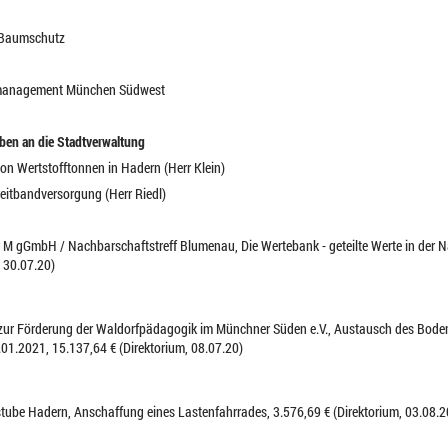
, Baumschutz
almanagement München Südwest
iben an die Stadtverwaltung
von Wertstofftonnen in Hadern (Herr Klein)
reitbandversorgung (Herr Riedl)
er M gGmbH / Nachbarschaftstreff Blumenau, Die Wertebank - geteilte Werte in der
, 30.07.20)
n zur Förderung der Waldorfpädagogik im Münchner Süden e.V., Austausch des Bode
01.2021, 15.137,64 € (Direktorium, 08.07.20)
stube Hadern, Anschaffung eines Lastenfahrrades, 3.576,69 € (Direktorium, 03.08.2