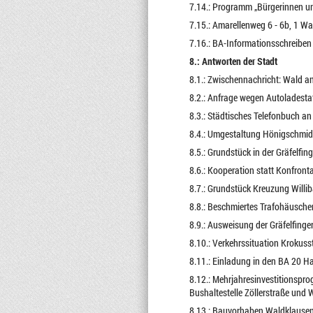
7.14.: Programm „Bürgerinnen und
7.15.: Amarellenweg 6 - 6b, 1 W
7.16.: BA-Informationsschreiben
8.: Antworten der Stadt
8.1.: Zwischennachricht: Wald an
8.2.: Anfrage wegen Autoladesta
8.3.: Städtisches Telefonbuch a
8.4.: Umgestaltung Hönigschmidp
8.5.: Grundstück in der Gräfelfi
8.6.: Kooperation statt Konfron
8.7.: Grundstück Kreuzung Willi
8.8.: Beschmiertes Trafohäusche
8.9.: Ausweisung der Gräfelfinge
8.10.: Verkehrssituation Krokuss
8.11.: Einladung in den BA 20 Ha
8.12.: Mehrjahresinvestitionspr
Bushaltestelle Zöllerstraße und 
8.13.: Bauvorhaben Waldklausen