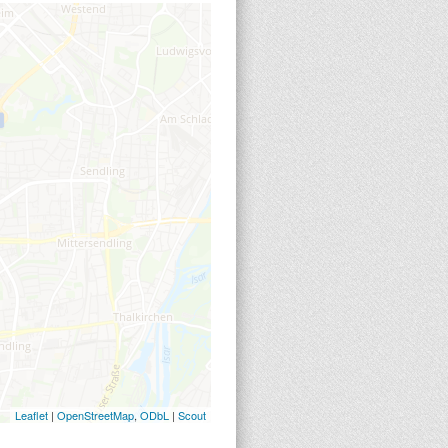
Leaflet
|
OpenStreetMap
,
ODbL
|
Scout