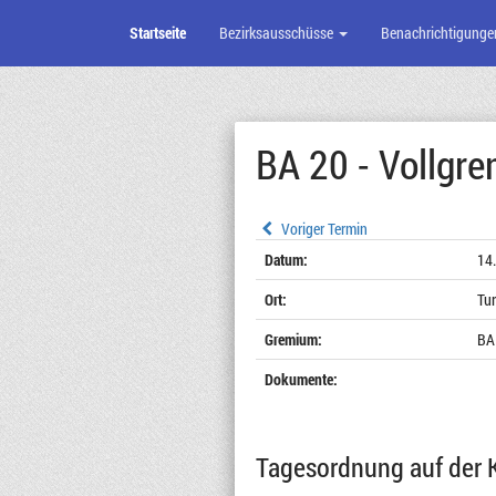
Startseite
Bezirksausschüsse
Benachrichtigunge
Zum
Seiteninhalt
BA 20 - Vollgr
Voriger Termin
Datum:
14
Ort:
Tur
Gremium:
BA
Dokumente:
Tagesordnung auf der 