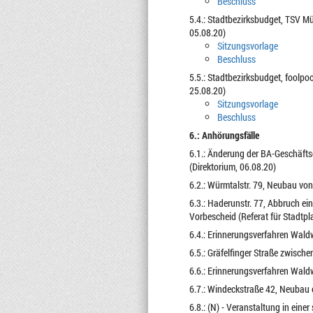
Beschluss
5.4.: Stadtbezirksbudget, TSV M
05.08.20)
Sitzungsvorlage
Beschluss
5.5.: Stadtbezirksbudget, foolp
25.08.20)
Sitzungsvorlage
Beschluss
6.: Anhörungsfälle
6.1.: Änderung der BA-Geschäft
(Direktorium, 06.08.20)
6.2.: Würmtalstr. 79, Neubau vo
6.3.: Haderunstr. 77, Abbruch e
Vorbescheid (Referat für Stadt
6.4.: Erinnerungsverfahren Waldw
6.5.: Gräfelfinger Straße zwisch
6.6.: Erinnerungsverfahren Waldw
6.7.: Windeckstraße 42, Neubau
6.8.: (N) - Veranstaltung in eine