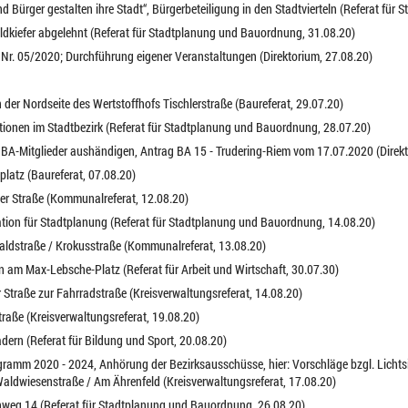
 Bürger gestalten ihre Stadt“, Bürgerbeteiligung in den Stadtvierteln (Referat fü
aldkiefer abgelehnt (Referat für Stadtplanung und Bauordnung, 31.08.20)
 Nr. 05/2020; Durchführung eigener Veranstaltungen (Direktorium, 27.08.20)
 der Nordseite des Wertstoffhofs Tischlerstraße (Baureferat, 29.07.20)
tionen im Stadtbezirk (Referat für Stadtplanung und Bauordnung, 28.07.20)
n BA-Mitglieder aushändigen, Antrag BA 15 - Trudering-Riem vom 17.07.2020 (Direkt
latz (Baureferat, 07.08.20)
nger Straße (Kommunalreferat, 12.08.20)
tation für Stadtplanung (Referat für Stadtplanung und Bauordnung, 14.08.20)
baldstraße / Krokusstraße (Kommunalreferat, 13.08.20)
n am Max-Lebsche-Platz (Referat für Arbeit und Wirtschaft, 30.07.30)
r Straße zur Fahrradstraße (Kreisverwaltungsreferat, 14.08.20)
traße (Kreisverwaltungsreferat, 19.08.20)
dern (Referat für Bildung und Sport, 20.08.20)
ogramm 2020 - 2024, Anhörung der Bezirksausschüsse, hier: Vorschläge bzgl. Licht
Waldwiesenstraße / Am Ährenfeld (Kreisverwaltungsreferat, 17.08.20)
weg 14 (Referat für Stadtplanung und Bauordnung, 26.08.20)