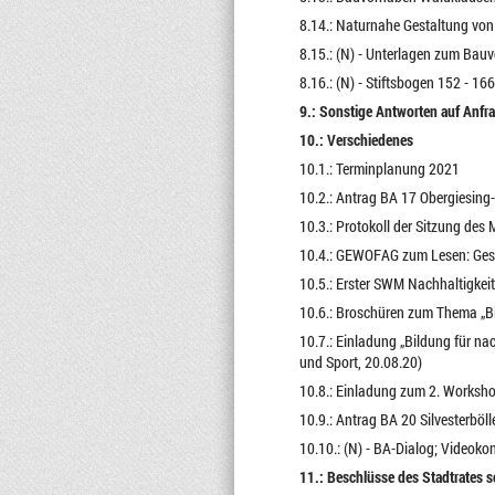
8.14.: Naturnahe Gestaltung von
8.15.: (N) - Unterlagen zum Bau
8.16.: (N) - Stiftsbogen 152 - 1
9.: Sonstige Antworten auf Anfr
10.: Verschiedenes
10.1.: Terminplanung 2021
10.2.: Antrag BA 17 Obergiesin
10.3.: Protokoll der Sitzung des 
10.4.: GEWOFAG zum Lesen: Ges
10.5.: Erster SWM Nachhaltigke
10.6.: Broschüren zum Thema „Bio
10.7.: Einladung „Bildung für na
und Sport, 20.08.20)
10.8.: Einladung zum 2. Worksh
10.9.: Antrag BA 20 Silvesterbö
10.10.: (N) - BA-Dialog; Videok
11.: Beschlüsse des Stadtrates 