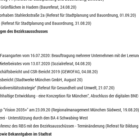
 Grünflächen in Hadern (Baureferat, 24.08.20)
vorhaben Stahleckstraße 2a (Referat für Stadtplanung und Bauordnung, 01.09.20)
66 (Referat für Stadtplanung und Bauordnung, 31.08.20)
agen des Bezirksausschusses
g-Fasangarten vom 16.07.2020: Beauftragung mehrerer Unternehmen mit der Leerun
Mieterbeirates vom 13.07.2020 (Sozialreferat, 04.08.20)
chäftsbericht und CSR-Bericht 2019 (GEWOFAG, 04.08.20)
itsbericht (Stadtwerke München GmbH, August 20)
diversitätsstrategie“ (Referat für Gesundheit und Umwelt, 21.07.20)
chhaltige Entwicklung - eine Konzeption für München“, Abschluss der digitalen BNE
op "Vision 2035+" am 23.09.20 (Regionalmanagement München Südwest, 19.08.20)
llerei - Unterstützung durch den BA 4 Schwabing-West
onferenz des RBS mit den Bezirksausschüssen - Terminänderung (Referat für Bildung
sowie Bekanntgaben im Stadtrat