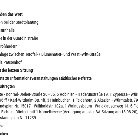
aben das Wort
on bei der Stadtplanung
Turnhalle
e in der Guardinistraße
 Großhadern
nanlage zwischen Terofal- / Blumenauer- und Wastl-Witt-Straße
als Pausenhof
 der letzten Sitzung
te zu Informationsveranstaltungen städtischer Referate
uftragten
chte - Konrad-Dreher-Straße 26 - 36, 5 Robinien - Haderunstraße 19, 1 Zypresse - Wür
. 96 ff / Karl-Witthalm-Str. 4ff, 3 Hainbuchen, 1 Feldahorn, 2 Akazien - Würmtalstr
splan Nr. 15017 - Willibaldstr. 102a, 1 Walnussbaum - Waldklausenweg 14, 6 Fichte
 Fichten, Rückschnitt 1 Kornelkirsche (Vertagung aus der BA-Sitzung am 18.08.20), 
standsplan Nr. 11239
se
ächen