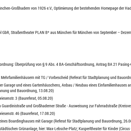
ünchen-Großhadern von 1926 e.V., Optimierung der bestehenden Homepage der Hader
ool GbR, Straßentheater PLAN B* aus München für München von September – Dezemb
sordnung: Überprüfung von § 9 Abs. 4 BA-Geschäftsordnung, Antrag BA 21 Pasin
n Mehrfamilienhäusern mit TG / Vorbescheid (Referat für Stadtplanung und Bauord
iner Garage und eines Gartenhäuschens, Anbau / Neubau eines Einfamilienhauses 
planung und Bauordnung, 13.08.20)
iesenstr. 3 (Baureferat, 05.08.20)
en Guardinistraße und Großhaderner Straße - Ausweisung zur Fahrradstraße (Kreisve
iesenstr. 46 (Baureferat, 17.08.20)
 eines Boardinghauses mit Garage (Referat für Stadtplanung und Bauordnung, 26.0
r städtischen Grünanlage, hier: Max-Lebsche-Platz; Kasperltheater für Kinder (Circu