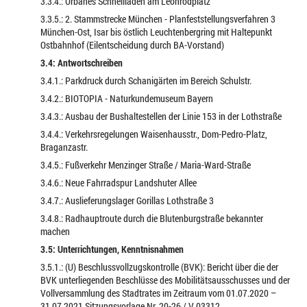
3.3.4.: Urbanes Schnellladen am Leonrodplatz
3.3.5.: 2. Stammstrecke München - Planfeststellungsverfahren 3
München-Ost, Isar bis östlich Leuchtenbergring mit Haltepunkt
Ostbahnhof (Eilentscheidung durch BA-Vorstand)
3.4: Antwortschreiben
3.4.1.: Parkdruck durch Schanigärten im Bereich Schulstr.
3.4.2.: BIOTOPIA - Naturkundemuseum Bayern
3.4.3.: Ausbau der Bushaltestellen der Linie 153 in der Lothstraße
3.4.4.: Verkehrsregelungen Waisenhausstr., Dom-Pedro-Platz,
Braganzastr.
3.4.5.: Fußverkehr Menzinger Straße / Maria-Ward-Straße
3.4.6.: Neue Fahrradspur Landshuter Allee
3.4.7.: Auslieferungslager Gorillas Lothstraße 3
3.4.8.: Radhauptroute durch die Blutenburgstraße bekannter
machen
3.5: Unterrichtungen, Kenntnisnahmen
3.5.1.: (U) Beschlussvollzugskontrolle (BVK): Bericht über die der
BVK unterliegenden Beschlüsse des Mobilitätsausschusses und der
Vollversammlung des Stadtrates im Zeitraum vom 01.07.2020 –
31.07.2021 Sitzungsvorlage Nr. 20-26 / V 03312