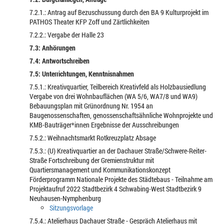
7.2.1.: Antrag auf Bezuschussung durch den BA 9 Kulturprojekt im
PATHOS Theater KFP Zoff und Zärtlichkeiten
7.2.2.: Vergabe der Halle 23
7.3: Anhörungen
7.4: Antwortschreiben
7.5: Unterrichtungen, Kenntnisnahmen
7.5.1.: Kreativquartier, Teilbereich Kreativfeld als Holzbausiedlung
Vergabe von drei Wohnbauflächen (WA 5/6, WA7/8 und WA9)
Bebauungsplan mit Grünordnung Nr. 1954 an
Baugenossenschaften, genossenschaftsähnliche Wohnprojekte und
KMB-Bauträger*innen Ergebnisse der Ausschreibungen
7.5.2.: Weihnachtsmarkt Rotkreuzplatz Absage
7.5.3.: (U) Kreativquartier an der Dachauer Straße/Schwere-Reiter-
Straße Fortschreibung der Gremienstruktur mit
Quartiersmanagement und Kommunikationskonzept
Förderprogramm Nationale Projekte des Städtebaus - Teilnahme am
Projektaufruf 2022 Stadtbezirk 4 Schwabing-West Stadtbezirk 9
Neuhausen-Nymphenburg
Sitzungsvorlage
7.5.4.: Atelierhaus Dachauer Straße - Gespräch Atelierhaus mit