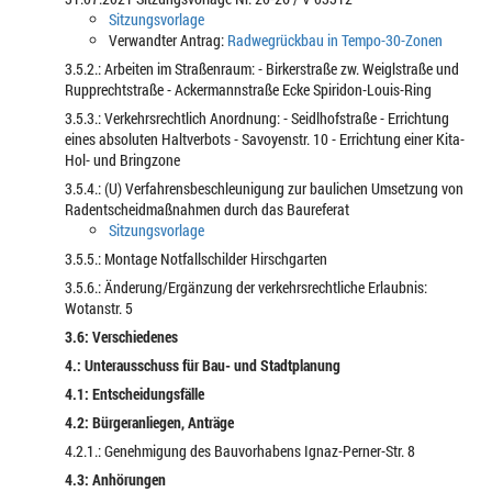
Sitzungsvorlage
Verwandter Antrag:
Radwegrückbau in Tempo-30-Zonen
3.5.2.: Arbeiten im Straßenraum: - Birkerstraße zw. Weiglstraße und
Rupprechtstraße - Ackermannstraße Ecke Spiridon-Louis-Ring
3.5.3.: Verkehrsrechtlich Anordnung: - Seidlhofstraße - Errichtung
eines absoluten Haltverbots - Savoyenstr. 10 - Errichtung einer Kita-
Hol- und Bringzone
3.5.4.: (U) Verfahrensbeschleunigung zur baulichen Umsetzung von
Radentscheidmaßnahmen durch das Baureferat
Sitzungsvorlage
3.5.5.: Montage Notfallschilder Hirschgarten
3.5.6.: Änderung/Ergänzung der verkehrsrechtliche Erlaubnis:
Wotanstr. 5
3.6: Verschiedenes
4.: Unterausschuss für Bau- und Stadtplanung
4.1: Entscheidungsfälle
4.2: Bürgeranliegen, Anträge
4.2.1.: Genehmigung des Bauvorhabens Ignaz-Perner-Str. 8
4.3: Anhörungen