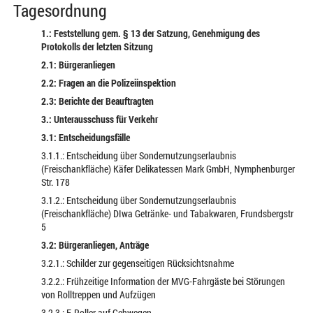
Tagesordnung
1.: Feststellung gem. § 13 der Satzung, Genehmigung des
Protokolls der letzten Sitzung
2.1: Bürgeranliegen
2.2: Fragen an die Polizeiinspektion
2.3: Berichte der Beauftragten
3.: Unterausschuss für Verkehr
3.1: Entscheidungsfälle
3.1.1.: Entscheidung über Sondernutzungserlaubnis
(Freischankfläche) Käfer Delikatessen Mark GmbH, Nymphenburger
Str. 178
3.1.2.: Entscheidung über Sondernutzungserlaubnis
(Freischankfläche) DIwa Getränke- und Tabakwaren, Frundsbergstr
5
3.2: Bürgeranliegen, Anträge
3.2.1.: Schilder zur gegenseitigen Rücksichtsnahme
3.2.2.: Frühzeitige Information der MVG-Fahrgäste bei Störungen
von Rolltreppen und Aufzügen
3.2.3.: E-Roller auf Gehwegen