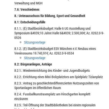
Verwaltung und MGH
7.6: Verschiedenes
8.: Unterausschuss für Bildung, Sport und Gesundheit
8.1: Entscheidungsfälle
8.1.1.: (E) Stadtbezirksbudget: Halle 6 UG Ausstellung und
Symposium &#039;10 Jahre Halle 6&#039; 2.500,00€; Az. 0262.0-9-
0526
Sitzungsvorlage
8.1.2.: (E) Stadtbezirksbudget ESV München e.V. Neubau eines
Vereinsraums 19.740,91€; Az. 0262.0-9-0534
Sitzungsvorlage
8.2: Bürgeranliegen, Anträge
8.2.1.: Wiedereinrichtung des Kinder- und Jugendbudgets
8.2.2.: Errichtung eines Mini-Bolzplatztors am Spielplatz Tizianplatz
8.2.3.: Antrag zu geschlechterdifferenzierten Nutzungszeiten von
Sportanlagen im öffentlichen Raum
8.2.4.: Fussballkunstrasenplatz am Hirschgarten komplett
einzäunen
8.2.5.: Teil-Öffnung der Stadtbibliotheken bei einem regionalen