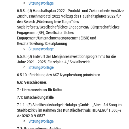
Sitzungsvorlage
6.5.8.: (U) Haushaltsplan 2022 - Produkt- und Zielorientierte Ansätze
Zuschussnehmerdatei 2022 Vollzug des Haushaltsplanes 2022 für
den Bereich „Förderung freie Träger“ des
Sozialreferats/Gesellschaftliches Engagement/ Bürgerschaftliches
Engagement (BE), Gesellschaftliches
Engagement/Unternehmensengagement (CSR) und
Geschäftsleitung/Sozialplanung
Sitzungsvorlage
6.5.9.: (U) Entwurf des Mehrjahresinvestitionsprogramms für die
Jahre 2021 - 2025, Einzelplan 4 / Sozialbereich
Sitzungsvorlage
6.5.10.: Errichtung des ASZ Nymphenburg priorisieren
6.6: Verschiedenes
7.: Unterausschuss für Kultur
7.1: Entscheidungsfälle
7.1.1.: (E) Stadtbezirksbudget: Hidalgo gGmbH - „Street Art Song im
Stadtbezirk 9 im Rahmen des Kunstliedfestivals HIDALGO“ 1.500,-€
Az.0262.0-9-0537
Sitzungsvorlage
7.2: Bürgeranliegen, Anträge