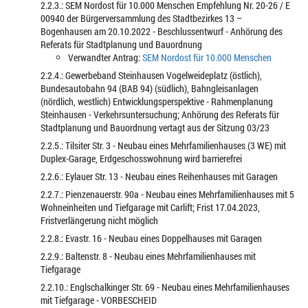
2.2.3.: SEM Nordost für 10.000 Menschen Empfehlung Nr. 20-26 / E
00940 der Bürgerversammlung des Stadtbezirkes 13 –
Bogenhausen am 20.10.2022 - Beschlussentwurf - Anhörung des
Referats für Stadtplanung und Bauordnung
Verwandter Antrag:
SEM Nordost für 10.000 Menschen
2.2.4.: Gewerbeband Steinhausen Vogelweideplatz (östlich),
Bundesautobahn 94 (BAB 94) (südlich), Bahngleisanlagen
(nördlich, westlich) Entwicklungsperspektive - Rahmenplanung
Steinhausen - Verkehrsuntersuchung; Anhörung des Referats für
Stadtplanung und Bauordnung vertagt aus der Sitzung 03/23
2.2.5.: Tilsiter Str. 3 - Neubau eines Mehrfamilienhauses (3 WE) mit
Duplex-Garage, Erdgeschosswohnung wird barrierefrei
2.2.6.: Eylauer Str. 13 - Neubau eines Reihenhauses mit Garagen
2.2.7.: Pienzenauerstr. 90a - Neubau eines Mehrfamilienhauses mit 5
Wohneinheiten und Tiefgarage mit Carlift; Frist 17.04.2023,
Fristverlängerung nicht möglich
2.2.8.: Evastr. 16 - Neubau eines Doppelhauses mit Garagen
2.2.9.: Baltenstr. 8 - Neubau eines Mehrfamilienhauses mit
Tiefgarage
2.2.10.: Englschalkinger Str. 69 - Neubau eines Mehrfamilienhauses
mit Tiefgarage - VORBESCHEID