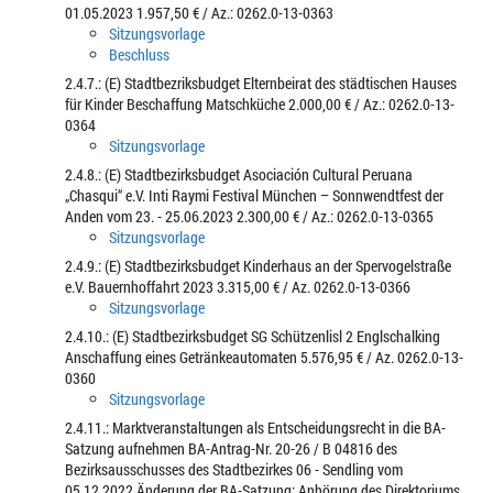
01.05.2023 1.957,50 € / Az.: 0262.0-13-0363
Sitzungsvorlage
Beschluss
2.4.7.: (E) Stadtbezriksbudget Elternbeirat des städtischen Hauses
für Kinder Beschaffung Matschküche 2.000,00 € / Az.: 0262.0-13-
0364
Sitzungsvorlage
2.4.8.: (E) Stadtbezirksbudget Asociación Cultural Peruana
„Chasqui“ e.V. Inti Raymi Festival München – Sonnwendtfest der
Anden vom 23. - 25.06.2023 2.300,00 € / Az.: 0262.0-13-0365
Sitzungsvorlage
2.4.9.: (E) Stadtbezirksbudget Kinderhaus an der Spervogelstraße
e.V. Bauernhoffahrt 2023 3.315,00 € / Az. 0262.0-13-0366
Sitzungsvorlage
2.4.10.: (E) Stadtbezirksbudget SG Schützenlisl 2 Englschalking
Anschaffung eines Getränkeautomaten 5.576,95 € / Az. 0262.0-13-
0360
Sitzungsvorlage
2.4.11.: Marktveranstaltungen als Entscheidungsrecht in die BA-
Satzung aufnehmen BA-Antrag-Nr. 20-26 / B 04816 des
Bezirksausschusses des Stadtbezirkes 06 - Sendling vom
05.12.2022 Änderung der BA-Satzung; Anhörung des Direktoriums