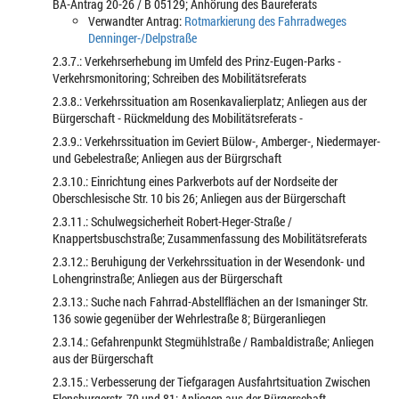
BA-Antrag 20-26 / B 05129; Anhörung des Baureferats
Verwandter Antrag:
Rotmarkierung des Fahrradweges
Denninger-/Delpstraße
2.3.7.: Verkehrserhebung im Umfeld des Prinz-Eugen-Parks -
Verkehrsmonitoring; Schreiben des Mobilitätsreferats
2.3.8.: Verkehrssituation am Rosenkavalierplatz; Anliegen aus der
Bürgerschaft - Rückmeldung des Mobilitätsreferats -
2.3.9.: Verkehrssituation im Geviert Bülow-, Amberger-, Niedermayer-
und Gebelestraße; Anliegen aus der Bürgrschaft
2.3.10.: Einrichtung eines Parkverbots auf der Nordseite der
Oberschlesische Str. 10 bis 26; Anliegen aus der Bürgerschaft
2.3.11.: Schulwegsicherheit Robert-Heger-Straße /
Knappertsbuschstraße; Zusammenfassung des Mobilitätsreferats
2.3.12.: Beruhigung der Verkehrssituation in der Wesendonk- und
Lohengrinstraße; Anliegen aus der Bürgerschaft
2.3.13.: Suche nach Fahrrad-Abstellflächen an der Ismaninger Str.
136 sowie gegenüber der Wehrlestraße 8; Bürgeranliegen
2.3.14.: Gefahrenpunkt Stegmühlstraße / Rambaldistraße; Anliegen
aus der Bürgerschaft
2.3.15.: Verbesserung der Tiefgaragen Ausfahrtsituation Zwischen
Flensburgerstr. 79 und 81; Anliegen aus der Bürgerschaft -