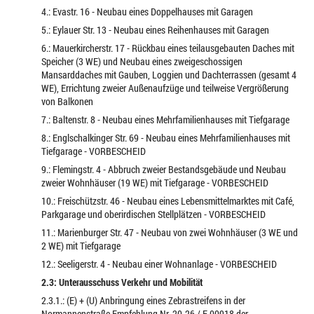
4.: Evastr. 16 - Neubau eines Doppelhauses mit Garagen
5.: Eylauer Str. 13 - Neubau eines Reihenhauses mit Garagen
6.: Mauerkircherstr. 17 - Rückbau eines teilausgebauten Daches mit
Speicher (3 WE) und Neubau eines zweigeschossigen
Mansarddaches mit Gauben, Loggien und Dachterrassen (gesamt 4
WE), Errichtung zweier Außenaufzüge und teilweise Vergrößerung
von Balkonen
7.: Baltenstr. 8 - Neubau eines Mehrfamilienhauses mit Tiefgarage
8.: Englschalkinger Str. 69 - Neubau eines Mehrfamilienhauses mit
Tiefgarage - VORBESCHEID
9.: Flemingstr. 4 - Abbruch zweier Bestandsgebäude und Neubau
zweier Wohnhäuser (19 WE) mit Tiefgarage - VORBESCHEID
10.: Freischützstr. 46 - Neubau eines Lebensmittelmarktes mit Café,
Parkgarage und oberirdischen Stellplätzen - VORBESCHEID
11.: Marienburger Str. 47 - Neubau von zwei Wohnhäuser (3 WE und
2 WE) mit Tiefgarage
12.: Seeligerstr. 4 - Neubau einer Wohnanlage - VORBESCHEID
2.3: Unterausschuss Verkehr und Mobilität
2.3.1.: (E) + (U) Anbringung eines Zebrastreifens in der
Normannenstraße Empfehlung Nr. 20-26 / E 00918 der