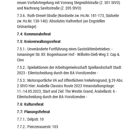
neuen Vorfahrtregelung mit Vorrang Stegmühlstraße (Z. 301 StVO)
und Nachrang Savitsstraße (Z. 205 StVO)
7.3.6.: Ruth-Drexel-Straße (Nordseite zw. Hs.Nr. 181-173, Südseite
zw. Hs.Nr. 130-140): Absolutes Haltverbot (an Engstellen
Grünanlage)
7.4: Kommunalreferat
7.5: Kreisverwaltungsreferat
7.5.1.: Unveränderte Fortführung eines Gaststättenbetriebes: -
Ismaninger Str. 85: Bogenhauser Hof - Wilhelm-Dieß-Weg 2: Cap &
Cino
7.5.2.: Spielaktionen der Arbeitsgemeinschaft Spiellandschaft Stadt
2023 - Eilentscheidung durch den BA-Vorsitzenden -
7.5.3.: Motorsportliche VA auf öffentlichem Verkehrsgrund, § 29 Abs.
2 StVO Hier: Arabella Classics Route 2023 Veranstaltungstage:
11.-14.05.2023, Start und Ziel: The Westin Grand, Arabellastr. 6 -
Eilentscheidung durch den BA-Vorsitzenden -
7.6: Kulturreferat
7.7: PlanungsReferat
7.7.1.: Delpstr. 10
7.7.2.: Pienzenauerstr. 103