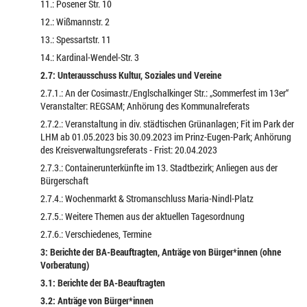
11.: Posener Str. 10
12.: Wißmannstr. 2
13.: Spessartstr. 11
14.: Kardinal-Wendel-Str. 3
2.7: Unterausschuss Kultur, Soziales und Vereine
2.7.1.: An der Cosimastr./Englschalkinger Str.: „Sommerfest im 13er“
Veranstalter: REGSAM; Anhörung des Kommunalreferats
2.7.2.: Veranstaltung in div. städtischen Grünanlagen; Fit im Park der
LHM ab 01.05.2023 bis 30.09.2023 im Prinz-Eugen-Park; Anhörung
des Kreisverwaltungsreferats - Frist: 20.04.2023
2.7.3.: Containerunterkünfte im 13. Stadtbezirk; Anliegen aus der
Bürgerschaft
2.7.4.: Wochenmarkt & Stromanschluss Maria-Nindl-Platz
2.7.5.: Weitere Themen aus der aktuellen Tagesordnung
2.7.6.: Verschiedenes, Termine
3: Berichte der BA-Beauftragten, Anträge von Bürger*innen (ohne
Vorberatung)
3.1: Berichte der BA-Beauftragten
3.2: Anträge von Bürger*innen