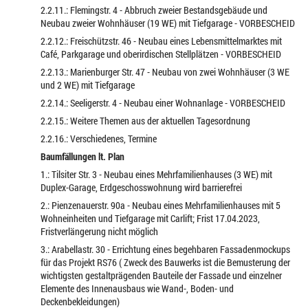
2.2.11.: Flemingstr. 4 - Abbruch zweier Bestandsgebäude und
Neubau zweier Wohnhäuser (19 WE) mit Tiefgarage - VORBESCHEID
2.2.12.: Freischützstr. 46 - Neubau eines Lebensmittelmarktes mit
Café, Parkgarage und oberirdischen Stellplätzen - VORBESCHEID
2.2.13.: Marienburger Str. 47 - Neubau von zwei Wohnhäuser (3 WE
und 2 WE) mit Tiefgarage
2.2.14.: Seeligerstr. 4 - Neubau einer Wohnanlage - VORBESCHEID
2.2.15.: Weitere Themen aus der aktuellen Tagesordnung
2.2.16.: Verschiedenes, Termine
Baumfällungen lt. Plan
1.: Tilsiter Str. 3 - Neubau eines Mehrfamilienhauses (3 WE) mit
Duplex-Garage, Erdgeschosswohnung wird barrierefrei
2.: Pienzenauerstr. 90a - Neubau eines Mehrfamilienhauses mit 5
Wohneinheiten und Tiefgarage mit Carlift; Frist 17.04.2023,
Fristverlängerung nicht möglich
3.: Arabellastr. 30 - Errichtung eines begehbaren Fassadenmockups
für das Projekt RS76 ( Zweck des Bauwerks ist die Bemusterung der
wichtigsten gestaltprägenden Bauteile der Fassade und einzelner
Elemente des Innenausbaus wie Wand-, Boden- und
Deckenbekleidungen)