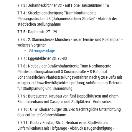
7.7.3.: Johanneskirchner Str - auf Höhe Hausnummer 11a
7.7.4.: Streckengenehmigung "Tram Nordtangente -
Planungsabschnitt 3 (Johanneskirchner Straße)" - Abdruck der
städtischen Stellungnahme
7.7.5.: Daphnestr. 27 - 29
7.7.6.: 2. Stammstrecke München - neuer Termin- und Kostenplan -
weiteres Vorgehen
Sitzungsvorlage
7.7.7.: Eggenfeldener Str. 73-83
7.7.8.: Neubau der Straßenbahnstrecke Tram Nordtangente
Planfeststellungsabschnitt 3 Cosimastraße – S-Bahnhof
Johanneskirchen Planfeststellungsverfahren nach § 28 PBefG mit
integrierter Umweltverträglichkeitsprüfung; Anhörung des Referats
für Stadtplanung und Bauordnung
7.7.9.: Burgauerstr.: Neubau von fünf Doppelhäusern und einem
Einfamilienhaus mit Garagen und Stellplätzen - Vorbescheid
7.7.10.: UFW Klausenburger Str. 2-6: Nachträgliche Unterrichtung
über entfernte Gefahrenbäume
7.7.11.: Gustav-Freytag-Str. 2: Neubau einer Stadtvilla als
Einfamilienhaus mit Tiefgarage - Abdruck Baugenehmigung -