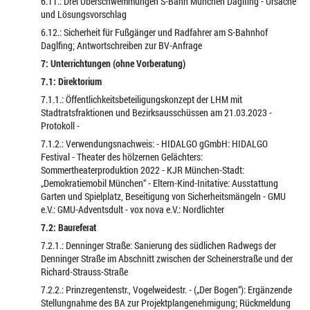
6.11.: Drei Überschwemmungen S-Bahn München Daglfing - Ursache
und Lösungsvorschlag
6.12.: Sicherheit für Fußgänger und Radfahrer am S-Bahnhof
Daglfing; Antwortschreiben zur BV-Anfrage
7: Unterrichtungen (ohne Vorberatung)
7.1: Direktorium
7.1.1.: Öffentlichkeitsbeteiligungskonzept der LHM mit
Stadtratsfraktionen und Bezirksausschüssen am 21.03.2023 -
Protokoll -
7.1.2.: Verwendungsnachweis: - HIDALGO gGmbH: HIDALGO
Festival - Theater des hölzernen Gelächters:
Sommertheaterproduktion 2022 - KJR München-Stadt:
„Demokratiemobil München“ - Eltern-Kind-Initative: Ausstattung
Garten und Spielplatz, Beseitigung von Sicherheitsmängeln - GMU
e.V.: GMU-Adventsdult - vox nova e.V.: Nordlichter
7.2: Baureferat
7.2.1.: Denninger Straße: Sanierung des südlichen Radwegs der
Denninger Straße im Abschnitt zwischen der Scheinerstraße und der
Richard-Strauss-Straße
7.2.2.: Prinzregentenstr., Vogelweidestr. - („Der Bogen“): Ergänzende
Stellungnahme des BA zur Projektplangenehmigung; Rückmeldung