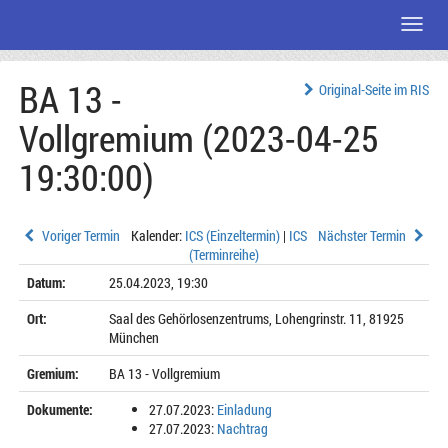
Menü
Zum
BA 13 -
Seiteninhalt
Original-Seite im RIS
Vollgremium (2023-04-25
19:30:00)
Voriger Termin
Kalender:
ICS (Einzeltermin)
|
ICS
Nächster Termin
(Terminreihe)
Datum:
25.04.2023, 19:30
Ort:
Saal des Gehörlosenzentrums, Lohengrinstr. 11, 81925
München
Gremium:
BA 13 - Vollgremium
Dokumente:
27.07.2023:
Einladung
27.07.2023:
Nachtrag