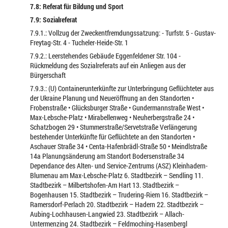
7.8: Referat für Bildung und Sport
7.9: Sozialreferat
7.9.1.: Vollzug der Zweckentfremdungssatzung: - Turfstr. 5 - Gustav-
Freytag-Str. 4 - Tucheler-Heide-Str. 1
7.9.2.: Leerstehendes Gebäude Eggenfeldener Str. 104 -
Rückmeldung des Sozialreferats auf ein Anliegen aus der
Bürgerschaft
7.9.3.: (U) Containerunterkünfte zur Unterbringung Geflüchteter aus
der Ukraine Planung und Neueröffnung an den Standorten •
Frobenstraße • Glücksburger Straße • Gundermannstraße West •
Max-Lebsche-Platz • Mirabellenweg • Neuherbergstraße 24 •
Schatzbogen 29 • Stummerstraße/Servetstraße Verlängerung
bestehender Unterkünfte für Geflüchtete an den Standorten •
Aschauer Straße 34 • Centa-Hafenbrädl-Straße 50 • Meindlstraße
14a Planungsänderung am Standort Bodersenstraße 34
Dependance des Alten- und Service-Zentrums (ASZ) Kleinhadern-
Blumenau am Max-Lebsche-Platz 6. Stadtbezirk – Sendling 11.
Stadtbezirk – Milbertshofen-Am Hart 13. Stadtbezirk –
Bogenhausen 15. Stadtbezirk – Trudering-Riem 16. Stadtbezirk –
Ramersdorf-Perlach 20. Stadtbezirk – Hadern 22. Stadtbezirk –
Aubing-Lochhausen-Langwied 23. Stadtbezirk – Allach-
Untermenzing 24. Stadtbezirk – Feldmoching-Hasenbergl