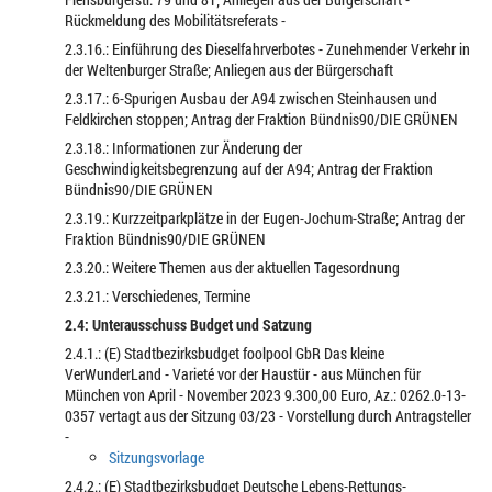
Rückmeldung des Mobilitätsreferats -
2.3.16.: Einführung des Dieselfahrverbotes - Zunehmender Verkehr in
der Weltenburger Straße; Anliegen aus der Bürgerschaft
2.3.17.: 6-Spurigen Ausbau der A94 zwischen Steinhausen und
Feldkirchen stoppen; Antrag der Fraktion Bündnis90/DIE GRÜNEN
2.3.18.: Informationen zur Änderung der
Geschwindigkeitsbegrenzung auf der A94; Antrag der Fraktion
Bündnis90/DIE GRÜNEN
2.3.19.: Kurzzeitparkplätze in der Eugen-Jochum-Straße; Antrag der
Fraktion Bündnis90/DIE GRÜNEN
2.3.20.: Weitere Themen aus der aktuellen Tagesordnung
2.3.21.: Verschiedenes, Termine
2.4: Unterausschuss Budget und Satzung
2.4.1.: (E) Stadtbezirksbudget foolpool GbR Das kleine
VerWunderLand - Varieté vor der Haustür - aus München für
München von April - November 2023 9.300,00 Euro, Az.: 0262.0-13-
0357 vertagt aus der Sitzung 03/23 - Vorstellung durch Antragsteller
-
Sitzungsvorlage
2.4.2.: (E) Stadtbezirksbudget Deutsche Lebens-Rettungs-