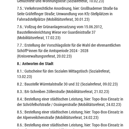
Geflüchtete und Wohnungslose (Sozialreferat, 10.02.23)
7.5.: Verkehrsrechtliche Anordnung, hier: Großhaderner Straße 6a
Seite Gräfelfinger Straße; Umwandlung von Kfz-Stellplätzen in
Fahrradstellplätze (Mobilitätsreferat, 30.01.23)
7.6.: Vollzug der Grünanlagensatzung vom 15.06.2012,
Baustelleneinrichtung Wiese vor Guardinistraße 37
(Mobilitätsreferat, 17.02.23)
7.7.: Erstellung der Vorschlagsliste für die Wahl der ehrenamtlichen
Schöff*innen für die Amtsperiode 2024 - 2028
(Kreisverwaltungsreferat, 20.02.23)
8.: Antworten der Stadt
8.1.: Gutscheine für den Sozialen Mittagstisch (Sozialreferat,
13.02.23)
8.2.: Baustelle Würmtalstraße 30 und 32 (Sozialreferat, 09.02.23)
8.3.: BA-Schreiben Zöllerstraße (Mobilitätsreferat, 21.02.23)
8.4.: Bestellung einer städtischen Leistung, hier: Topo-Box-Einsatz in
der Schröfelhofstraße / Ossingerstraße (Mobilitätsreferat, 24.02.23)
8.5.: Bestellung einer städtischen Leistung; hier: Topo-Box-Einsatz in
der Alpenveilchenstraße (Mobilitätsreferat, 24.02.23)
8.6.: Bestellung einer städtischen Leistung, hier: Topo-Box-Einsatz in