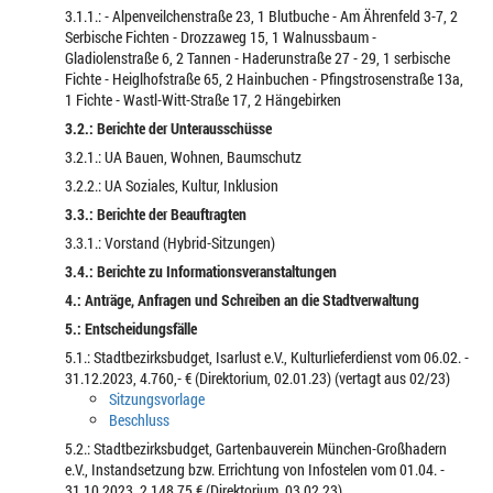
3.1.1.: - Alpenveilchenstraße 23, 1 Blutbuche - Am Ährenfeld 3-7, 2
Serbische Fichten - Drozzaweg 15, 1 Walnussbaum -
Gladiolenstraße 6, 2 Tannen - Haderunstraße 27 - 29, 1 serbische
Fichte - Heiglhofstraße 65, 2 Hainbuchen - Pfingstrosenstraße 13a,
1 Fichte - Wastl-Witt-Straße 17, 2 Hängebirken
3.2.: Berichte der Unterausschüsse
3.2.1.: UA Bauen, Wohnen, Baumschutz
3.2.2.: UA Soziales, Kultur, Inklusion
3.3.: Berichte der Beauftragten
3.3.1.: Vorstand (Hybrid-Sitzungen)
3.4.: Berichte zu Informationsveranstaltungen
4.: Anträge, Anfragen und Schreiben an die Stadtverwaltung
5.: Entscheidungsfälle
5.1.: Stadtbezirksbudget, Isarlust e.V., Kulturlieferdienst vom 06.02. -
31.12.2023, 4.760,- € (Direktorium, 02.01.23) (vertagt aus 02/23)
Sitzungsvorlage
Beschluss
5.2.: Stadtbezirksbudget, Gartenbauverein München-Großhadern
e.V., Instandsetzung bzw. Errichtung von Infostelen vom 01.04. -
31.10.2023, 2.148,75 € (Direktorium, 03.02.23)