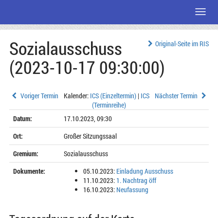
Menü
Zum
Sozialausschuss
Seiteninhalt
Original-Seite im RIS
(2023-10-17 09:30:00)
Voriger Termin
Kalender:
ICS (Einzeltermin)
|
ICS
Nächster Termin
(Terminreihe)
Datum:
17.10.2023, 09:30
Ort:
Großer Sitzungssaal
Gremium:
Sozialausschuss
Dokumente:
05.10.2023:
Einladung Ausschuss
11.10.2023:
1. Nachtrag öff
16.10.2023:
Neufassung