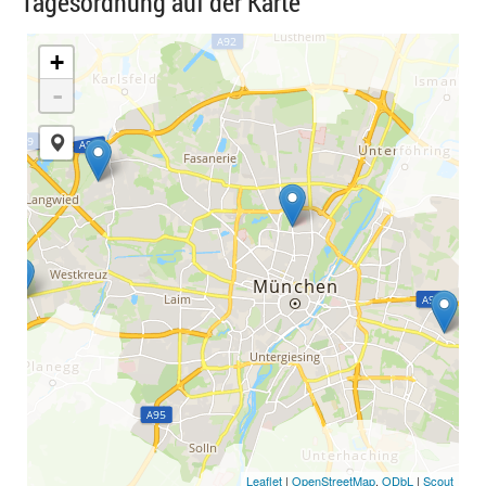
Tagesordnung auf der Karte
+
-
Leaflet
|
OpenStreetMap
,
ODbL
|
Scout