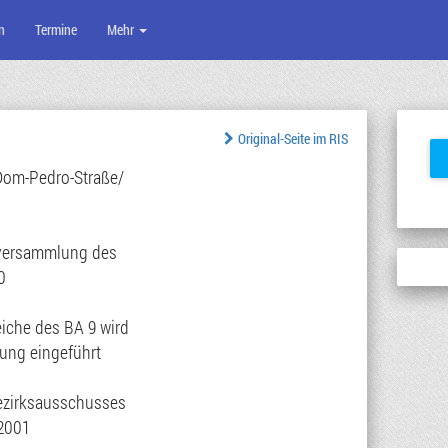
n
Termine
Mehr
Original-Seite im RIS
 Dom-Pedro-Straße/
rversammlung des
0
iche des BA 9 wird
ung eingeführt
Bezirksausschusses
.2001