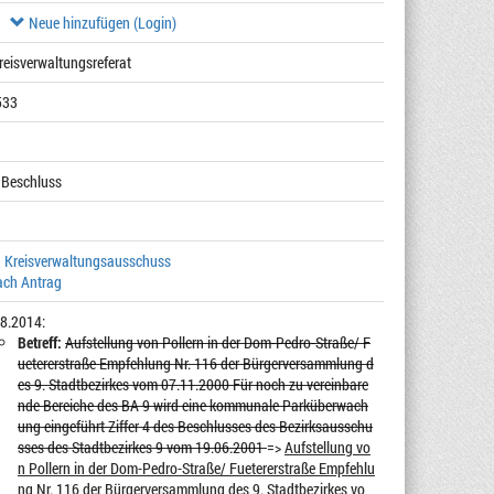
Neue hinzufügen (Login)
Kreisverwaltungsreferat
533
 Beschluss
, Kreisverwaltungsausschuss
ach Antrag
8.2014:
Betreff:
Aufstellung von Pollern in der Dom-Pedro-Straße/ F
uetererstraße Empfehlung Nr. 116 der Bürgerversammlung d
es 9. Stadtbezirkes vom 07.11.2000 Für noch zu vereinbare
nde Bereiche des BA 9 wird eine kommunale Parküberwach
ung eingeführt Ziffer 4 des Beschlusses des Bezirksausschu
sses des Stadtbezirkes 9 vom 19.06.2001
=>
Aufstellung vo
n Pollern in der Dom-Pedro-Straße/ Fuetererstraße Empfehlu
ng Nr. 116 der Bürgerversammlung des 9. Stadtbezirkes vo