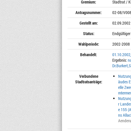
Gremium:
Stadtrat / 
Antragsnummer:
02-08/V00
Gestellt am:
02.09.2002
Status:
Endgültiger
Wahlperiode:
2002-2008
Behandelt:
01.10.2002
Ergebnis:
n
Dr.Burkert
Verbundene
Nutzung
Stadtratsanträge:
äudes E
elle Zwe
mtermen
Nutzung
r Lande
e 155 (A
ns Allac
Aender