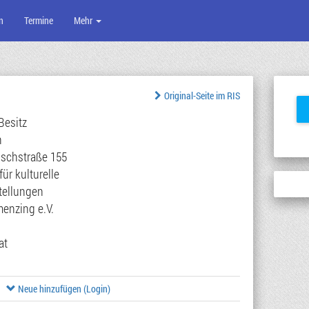
n
Termine
Mehr
Original-Seite im RIS
Besitz
n
schstraße 155
ür kulturelle
tellungen
menzing e.V.
at
Neue hinzufügen (Login)