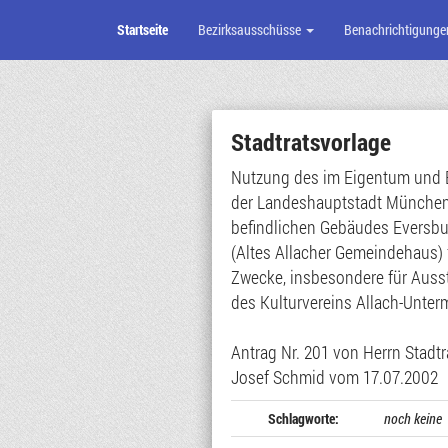
Startseite
Bezirksausschüsse
Benachrichtigunge
Zum
Seiteninhalt
Stadtratsvorlage
Nutzung des im Eigentum und 
der Landeshauptstadt Münche
befindlichen Gebäudes Eversbu
(Altes Allacher Gemeindehaus) f
Zwecke, insbesondere für Auss
des Kulturvereins Allach-Unter
Antrag Nr. 201 von Herrn Stadtr
Josef Schmid vom 17.07.2002
Schlagworte:
noch keine