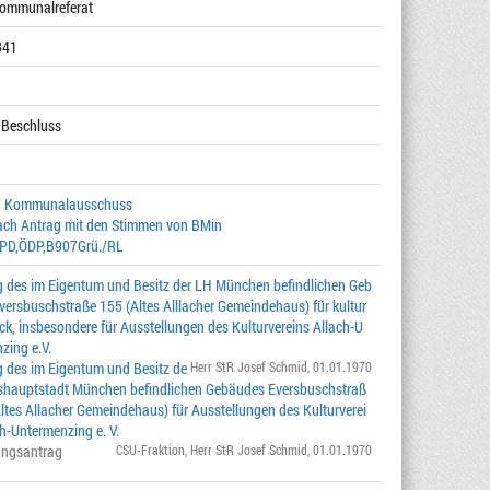
Kommunalreferat
841
 Beschluss
, Kommunalausschuss
ach Antrag mit den Stimmen von BMin
,SPD,ÖDP,B907Grü./RL
 des im Eigentum und Besitz der LH München befindlichen Geb
versbuschstraße 155 (Altes Alllacher Gemeindehaus) für kultur
ck, insbesondere für Ausstellungen des Kulturvereins Allach-U
zing e.V.
 des im Eigentum und Besitz de
Herr StR Josef Schmid
, 01.01.1970
shauptstadt München befindlichen Gebäudes Eversbuschstraß
ltes Allacher Gemeindehaus) für Ausstellungen des Kulturverei
h-Untermenzing e. V.
ungsantrag
CSU-Fraktion
,
Herr StR Josef Schmid
, 01.01.1970