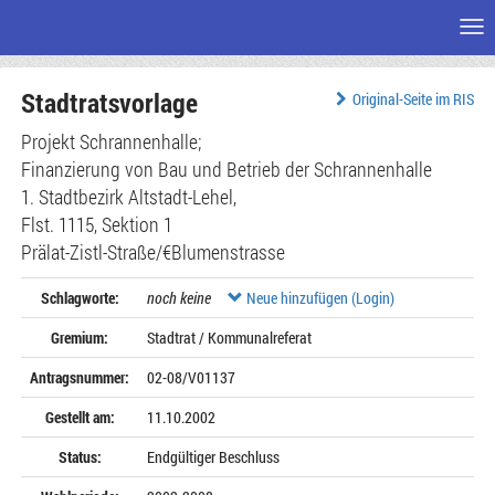
Me
Zum
Stadtratsvorlage
Seiteninhalt
Original-Seite im RIS
Projekt Schrannenhalle;
Finanzierung von Bau und Betrieb der Schrannenhalle
1. Stadtbezirk Altstadt-Lehel,
Flst. 1115, Sektion 1
Prälat-Zistl-Straße/€Blumenstrasse
Schlagworte:
noch keine
Neue hinzufügen (Login)
Gremium:
Stadtrat / Kommunalreferat
Antragsnummer:
02-08/V01137
Gestellt am:
11.10.2002
Status:
Endgültiger Beschluss