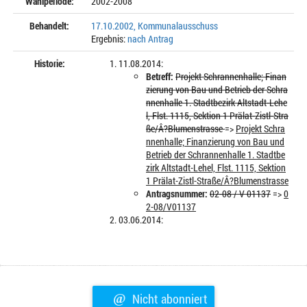
Wahlperiode:
2002-2008
Behandelt:
17.10.2002, Kommunalausschuss
Ergebnis:
nach Antrag
Historie:
11.08.2014:
Betreff:
Projekt Schrannenhalle; Finan
zierung von Bau und Betrieb der Schra
nnenhalle 1. Stadtbezirk Altstadt-Lehe
l, Flst. 1115, Sektion 1 Prälat-Zistl-Stra
ße/Â?Blumenstrasse
=>
Projekt Schra
nnenhalle; Finanzierung von Bau und
Betrieb der Schrannenhalle 1. Stadtbe
zirk Altstadt-Lehel, Flst. 1115, Sektion
1 Prälat-Zistl-Straße/Â?Blumenstrasse
Antragsnummer:
02-08 / V 01137
=>
0
2-08/V01137
03.06.2014:
@
Nicht abonniert