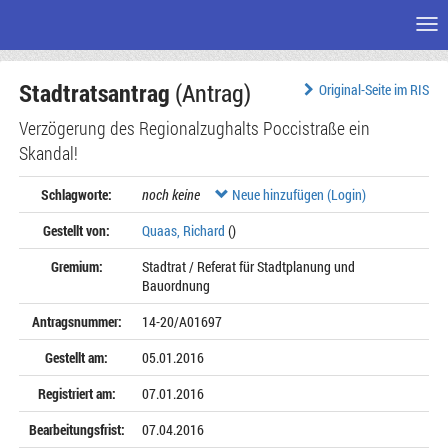
Me
Zum
Stadtratsantrag
(Antrag)
Seiteninhalt
Original-Seite im RIS
Verzögerung des Regionalzughalts Poccistraße ein
Skandal!
Schlagworte:
noch keine
Neue hinzufügen (Login)
Gestellt von:
Quaas, Richard
()
Gremium:
Stadtrat / Referat für Stadtplanung und
Bauordnung
Antragsnummer:
14-20/A01697
Gestellt am:
05.01.2016
Registriert am:
07.01.2016
Bearbeitungsfrist:
07.04.2016