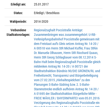
Erledigt am:
25.01.2017
Status:
Erledigt / Beschluss
Wahlperiode:
2014-2020
Verbundene
Regionalzughalt Poccistraße Anträge:
Stadtratsvorlagen:
Zusammenbringen was zusammengehört: U-RB-
Verknüpfungsbahnhof Poccistraße gemeinsam mit
dem Freistaat auf's Gleis setzen Antrag Nr. 14-20 /
A 00518 von Herrn StR Michael Kuffer, Frau StRin
Dr. Manuela Olhausen, Herrn StR Riochard Quaas,
Herrn StR Georg Schlagbauer vom 08.12.2014 S-
Bahn-Halt beim Regionalzughalt Poccistraße gleich
mitdenken Antrag Nr. 14-20 / A 00721 der
Stadtratsfraktion Bündnis 90/DIE GRÜNEN/RL und
Freiheitsrecht, Transparenz und Bürgerbeteiligung
vom 27.02.2015 „Hinhaltespielchen“ zu den
Planungen S-Bahn-Südring bzw. 2. S-Bahn-
Stammstrecke endlich aufhören Antrag Nr. 14-20 /
A 01695 der Stadtratsfraktion Bürgerliche Mitte -
FREIE WÄHLER / BAYERNPARTEI vom 05.01.2016
Verzögerung des Regionalzughalts Poccistraße ein