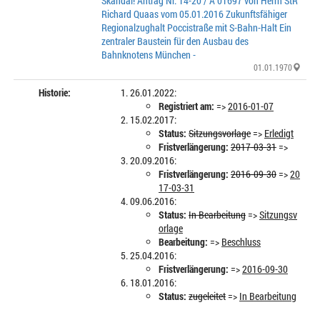
Skandal! Antrag Nr. 14-20 / A 01697 von Herrn StR
Richard Quaas vom 05.01.2016 Zukunftsfähiger
Regionalzughalt Poccistraße mit S-Bahn-Halt Ein
zentraler Baustein für den Ausbau des
Bahnknotens München -
01.01.1970
Historie:
26.01.2022:
Registriert am:
=>
2016-01-07
15.02.2017:
Status:
Sitzungsvorlage
=>
Erledigt
Fristverlängerung:
2017-03-31
=>
20.09.2016:
Fristverlängerung:
2016-09-30
=>
20
17-03-31
09.06.2016:
Status:
In Bearbeitung
=>
Sitzungsv
orlage
Bearbeitung:
=>
Beschluss
25.04.2016:
Fristverlängerung:
=>
2016-09-30
18.01.2016:
Status:
zugeleitet
=>
In Bearbeitung