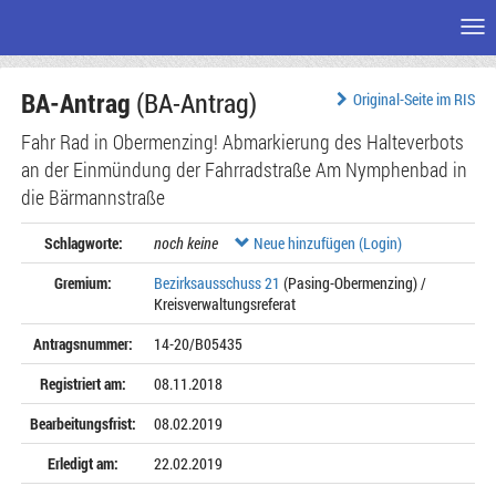
Me
Zum
BA-Antrag
(BA-Antrag)
Seiteninhalt
Original-Seite im RIS
Fahr Rad in Obermenzing! Abmarkierung des Halteverbots
an der Einmündung der Fahrradstraße Am Nymphenbad in
die Bärmannstraße
Schlagworte:
noch keine
Neue hinzufügen (Login)
Gremium:
Bezirksausschuss 21
(Pasing-Obermenzing) /
Kreisverwaltungsreferat
Antragsnummer:
14-20/B05435
Registriert am:
08.11.2018
Bearbeitungsfrist:
08.02.2019
Erledigt am:
22.02.2019