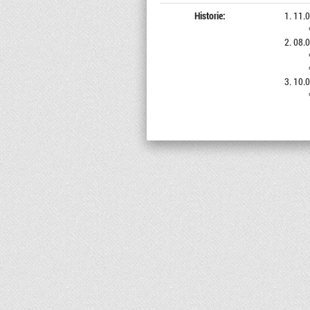
Historie:
11.0
08.0
10.0