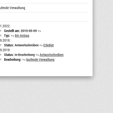
laufende Verwaltung
1.2022:
Gestellt am:
2019-05-09
=>
Typ:
=>
BA-Antrag
9.2019:
Status:
Antwortschreiben
=>
Erledigt
9.2019:
Status:
In Bearbeitung
=>
Antwortschreiben
Bearbeitung:
=>
laufende Verwaltung