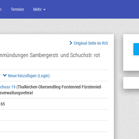
n
Termine
Mehr
Original-Seite im RIS
inmündungen Sambergerstr. und Schuchstr. rot
Neue hinzufügen (Login)
schuss 19
(Thalkirchen-Obersendling-Forstenried-Fürstenried-
isverwaltungsreferat
165