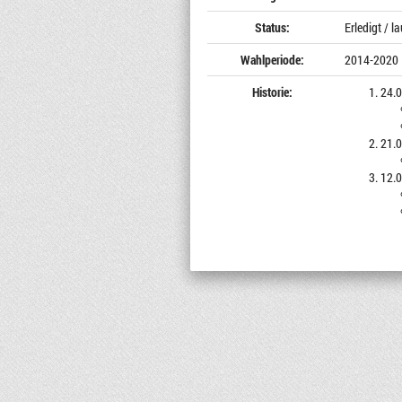
Status:
Erledigt / 
Wahlperiode:
2014-2020
Historie:
24.0
21.0
12.0