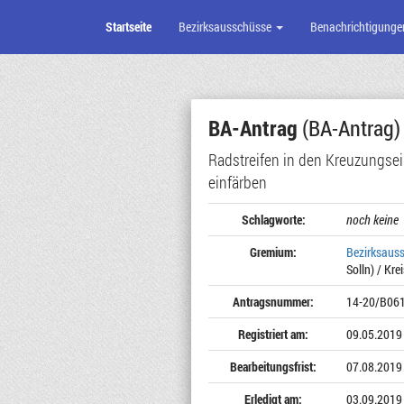
Startseite
Bezirksausschüsse
Benachrichtigunge
Zum
Seiteninhalt
BA-Antrag
(BA-Antrag)
Radstreifen in den Kreuzungse
einfärben
Schlagworte:
noch keine
Gremium:
Bezirksaus
Solln) / Kre
Antragsnummer:
14-20/B06
Registriert am:
09.05.2019
Bearbeitungsfrist:
07.08.2019
Erledigt am:
03.09.2019