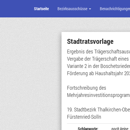
Startseite
Bezirksausschüsse
Benachrichtigunge
Zum
Seiteninhalt
Stadtratsvorlage
Ergebnis des Trägerschaftsaus
Vergabe der Trägerschaft eines
Variante 2 in der Boschetsriede
Förderung ab Haushaltsjahr 20
Fortschreibung des
Mehrjahresinvestitionsprogra
19. Stadtbezirk Thalkirchen-Obe
Fürstenried-Solln
Schlagworte:
noch keine