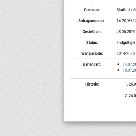
Gremium:
Stadtrat / S
Antragsnummer:
14-20/V15
Gestellt am:
28.05.2019
Status:
Endgültiger
Wahlperiode:
2014-2020
Behandelt:
24.07.2
18.07.2
Historie:
26.0
24.0