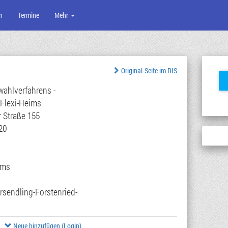
n
Termine
Mehr
Original-Seite im RIS
wahlverfahrens -
 Flexi-Heims
r Straße 155
20
mms
rsendling-Forstenried-
Neue hinzufügen (Login)