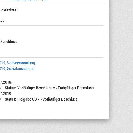
ozialreferat
233
 Beschluss
019, Vollversammlung
019, Sozialausschuss
7.2019:
Status:
Vorläufiger Beschluss
=>
Endgültiger Beschluss
7.2019:
Status:
Freigabe OB
=>
Vorläufiger Beschluss