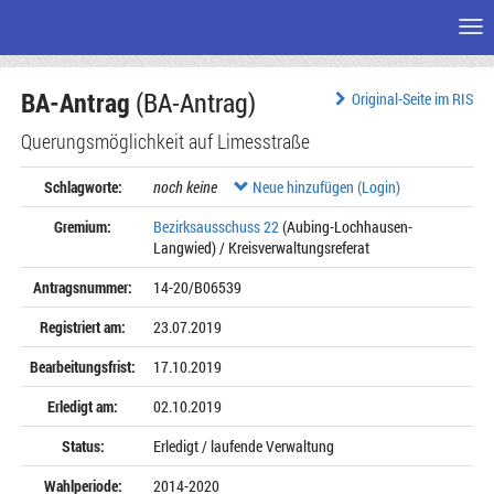
Me
Zum
BA-Antrag
(BA-Antrag)
Seiteninhalt
Original-Seite im RIS
Querungsmöglichkeit auf Limesstraße
Schlagworte:
noch keine
Neue hinzufügen (Login)
Gremium:
Bezirksausschuss 22
(Aubing-Lochhausen-
Langwied) / Kreisverwaltungsreferat
Antragsnummer:
14-20/B06539
Registriert am:
23.07.2019
Bearbeitungsfrist:
17.10.2019
Erledigt am:
02.10.2019
Status:
Erledigt / laufende Verwaltung
Wahlperiode:
2014-2020