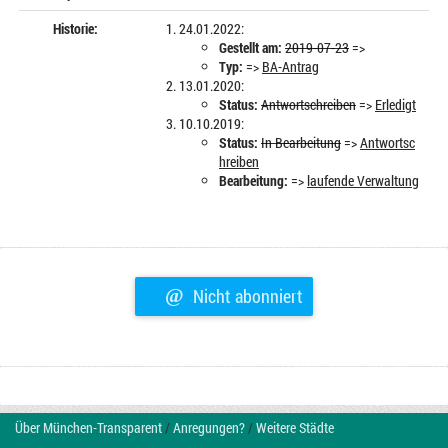
Historie:
24.01.2022:
Gestellt am:
2019-07-23
=>
Typ:
=>
BA-Antrag
13.01.2020:
Status:
Antwortschreiben
=>
Erledigt
10.10.2019:
Status:
In Bearbeitung
=>
Antwortsc
hreiben
Bearbeitung:
=>
laufende Verwaltung
@
Nicht abonniert
Über München-Transparent
/
Anregungen?
/
Weitere Städte