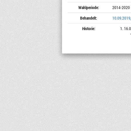
Wahlperiode:
2014-2020
Behandelt:
10.09.2019,
Historie:
16.0