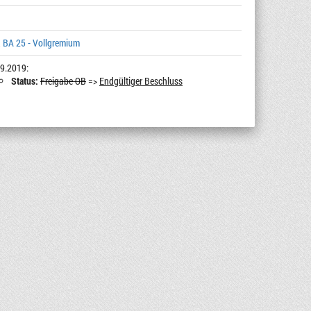
 BA 25 - Vollgremium
9.2019:
Status:
Freigabe OB
=>
Endgültiger Beschluss