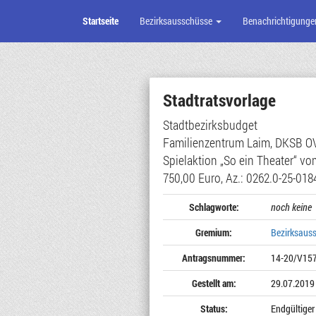
Startseite
Bezirksausschüsse
Benachrichtigunge
Zum
Seiteninhalt
Stadtratsvorlage
Stadtbezirksbudget
Familienzentrum Laim, DKSB O
Spielaktion „So ein Theater“ vo
750,00 Euro, Az.: 0262.0-25-018
Schlagworte:
noch keine
Gremium:
Bezirksaus
Antragsnummer:
14-20/V15
Gestellt am:
29.07.2019
Status:
Endgültiger