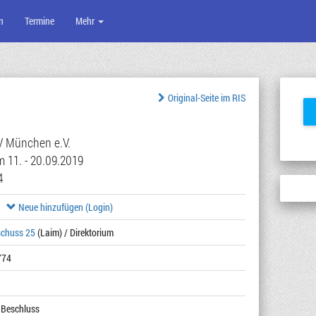
n
Termine
Mehr
Original-Seite im RIS
V München e.V.
m 11. - 20.09.2019
4
Neue hinzufügen (Login)
schuss 25
(Laim) / Direktorium
774
 Beschluss