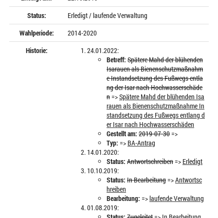
Status:
Erledigt / laufende Verwaltung
Wahlperiode:
2014-2020
Historie:
24.01.2022:
Betreff:
Spätere Mahd der blühenden
Isarauen als Bienenschutzmaßnahm
e Instandsetzung des Fußwegs entla
ng der Isar nach Hochwasserschäde
n
=>
Spätere Mahd der blühenden Isa
rauen als Bienenschutzmaßnahme In
standsetzung des Fußwegs entlang d
er Isar nach Hochwasserschäden
Gestellt am:
2019-07-30
=>
Typ:
=>
BA-Antrag
14.01.2020:
Status:
Antwortschreiben
=>
Erledigt
10.10.2019:
Status:
In Bearbeitung
=>
Antwortsc
hreiben
Bearbeitung:
=>
laufende Verwaltung
01.08.2019:
Status:
Zugeleitet
=>
In Bearbeitung