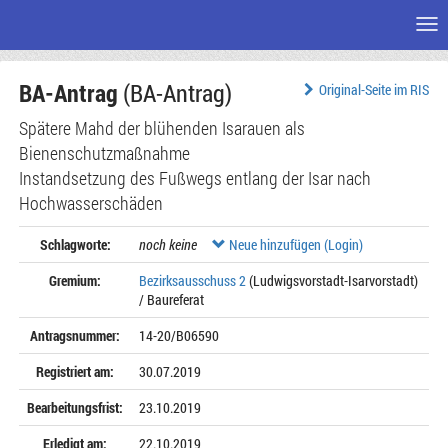
Me
Zum
BA-Antrag
(BA-Antrag)
Seiteninhalt
Original-Seite im RIS
Spätere Mahd der blühenden Isarauen als
Bienenschutzmaßnahme
Instandsetzung des Fußwegs entlang der Isar nach
Hochwasserschäden
Schlagworte:
noch keine
Neue hinzufügen (Login)
Gremium:
Bezirksausschuss 2
(Ludwigsvorstadt-Isarvorstadt)
/ Baureferat
Antragsnummer:
14-20/B06590
Registriert am:
30.07.2019
Bearbeitungsfrist:
23.10.2019
Erledigt am:
22.10.2019