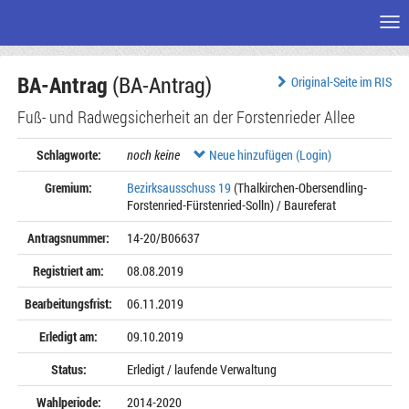
Me
Zum
BA-Antrag
(BA-Antrag)
Seiteninhalt
Original-Seite im RIS
Fuß- und Radwegsicherheit an der Forstenrieder Allee
Schlagworte:
noch keine
Neue hinzufügen (Login)
Gremium:
Bezirksausschuss 19
(Thalkirchen-Obersendling-
Forstenried-Fürstenried-Solln) / Baureferat
Antragsnummer:
14-20/B06637
Registriert am:
08.08.2019
Bearbeitungsfrist:
06.11.2019
Erledigt am:
09.10.2019
Status:
Erledigt / laufende Verwaltung
Wahlperiode:
2014-2020