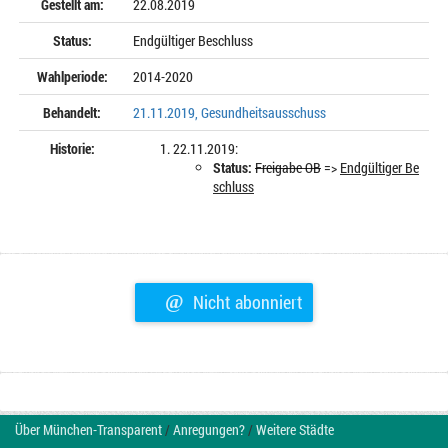
Gestellt am:
22.08.2019
Status:
Endgültiger Beschluss
Wahlperiode:
2014-2020
Behandelt:
21.11.2019, Gesundheitsausschuss
Historie:
22.11.2019:
Status:
Freigabe OB
=>
Endgültiger Be
schluss
@
Nicht abonniert
Über München-Transparent
/
Anregungen?
/
Weitere Städte