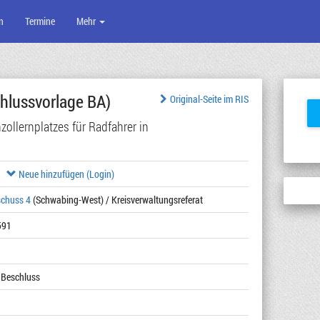
n
Termine
Mehr
hlussvorlage BA)
Original-Seite im RIS
llernplatzes für Radfahrer in
Neue hinzufügen (Login)
schuss 4
(Schwabing-West) / Kreisverwaltungsreferat
591
 Beschluss