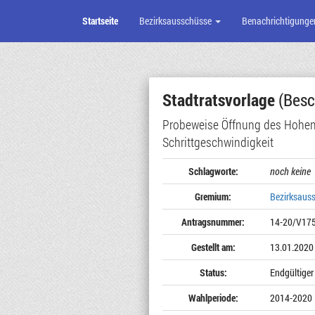
Startseite
Bezirksausschüsse
Benachrichtigunge
Zum
Seiteninhalt
Stadtratsvorlage
(Besc
Probeweise Öffnung des Hohenzo
Schrittgeschwindigkeit
Schlagworte:
noch keine
Gremium:
Bezirksaus
Antragsnummer:
14-20/V17
Gestellt am:
13.01.2020
Status:
Endgültiger
Wahlperiode:
2014-2020