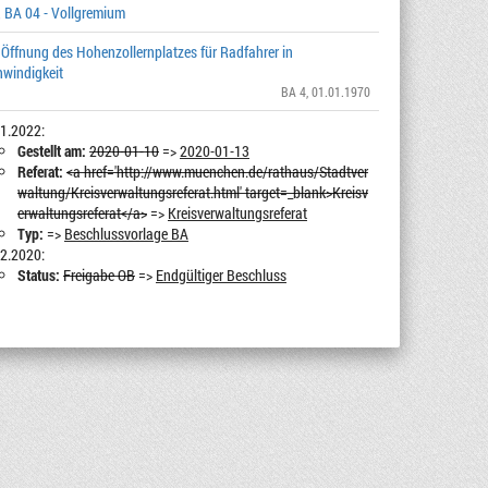
 BA 04 - Vollgremium
Öffnung des Hohenzollernplatzes für Radfahrer in
hwindigkeit
BA 4
, 01.01.1970
1.2022:
Gestellt am:
2020-01-10
=>
2020-01-13
Referat:
<a href='http://www.muenchen.de/rathaus/Stadtver
waltung/Kreisverwaltungsreferat.html' target=_blank>Kreisv
erwaltungsreferat</a>
=>
Kreisverwaltungsreferat
Typ:
=>
Beschlussvorlage BA
2.2020:
Status:
Freigabe OB
=>
Endgültiger Beschluss