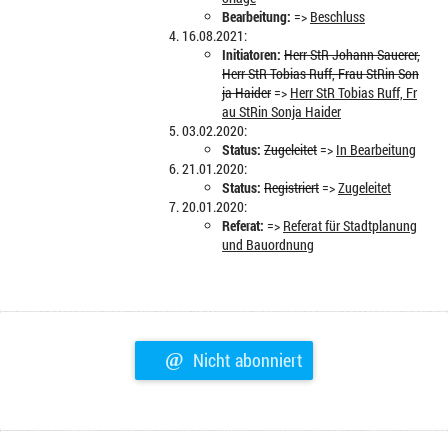
Bearbeitung:
=>
Beschluss
16.08.2021:
Initiatoren:
Herr StR Johann Sauerer,
Herr StR Tobias Ruff, Frau StRin Son
ja Haider
=>
Herr StR Tobias Ruff, Fr
au StRin Sonja Haider
03.02.2020:
Status:
Zugeleitet
=>
In Bearbeitung
21.01.2020:
Status:
Registriert
=>
Zugeleitet
20.01.2020:
Referat:
=>
Referat für Stadtplanung
und Bauordnung
@
Nicht abonniert