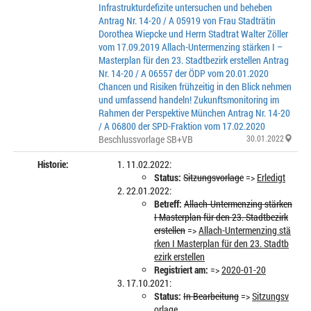
Infrastrukturdefizite untersuchen und beheben
Antrag Nr. 14-20 / A 05919 von Frau Stadträtin
Dorothea Wiepcke und Herrn Stadtrat Walter Zöller
vom 17.09.2019 Allach-Untermenzing stärken I –
Masterplan für den 23. Stadtbezirk erstellen Antrag
Nr. 14-20 / A 06557 der ÖDP vom 20.01.2020
Chancen und Risiken frühzeitig in den Blick nehmen
und umfassend handeln! Zukunftsmonitoring im
Rahmen der Perspektive München Antrag Nr. 14-20
/ A 06800 der SPD-Fraktion vom 17.02.2020
Beschlussvorlage SB+VB
30.01.2022
Historie:
11.02.2022:
Status:
Sitzungsvorlage
=>
Erledigt
22.01.2022:
Betreff:
Allach-Untermenzing stärken
I Masterplan für den 23. Stadtbezirk
erstellen
=>
Allach-Untermenzing stä
rken I Masterplan für den 23. Stadtb
ezirk erstellen
Registriert am:
=>
2020-01-20
17.10.2021:
Status:
In Bearbeitung
=>
Sitzungsv
orlage