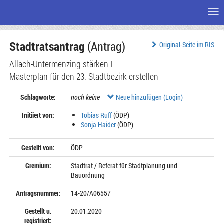
Me
Zum
Stadtratsantrag
(Antrag)
Seiteninhalt
Original-Seite im RIS
Allach-Untermenzing stärken I
Masterplan für den 23. Stadtbezirk erstellen
Schlagworte:
noch keine
Neue hinzufügen (Login)
Initiiert von:
Tobias Ruff
(ÖDP)
Sonja Haider
(ÖDP)
Gestellt von:
ÖDP
Gremium:
Stadtrat / Referat für Stadtplanung und
Bauordnung
Antragsnummer:
14-20/A06557
Gestellt u.
20.01.2020
registriert: