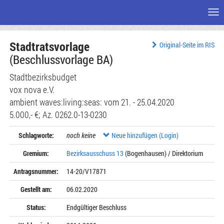
Me
Zum
Stadtratsvorlage
Seiteninhalt
Original-Seite im RIS
(Beschlussvorlage BA)
Stadtbezirksbudget
vox nova e.V.
ambient waves:living:seas: vom 21. - 25.04.2020
5.000,- €; Az. 0262.0-13-0230
Schlagworte:
noch keine
Neue hinzufügen (Login)
Gremium:
Bezirksausschuss 13
(Bogenhausen) / Direktorium
Antragsnummer:
14-20/V17871
Gestellt am:
06.02.2020
Status:
Endgültiger Beschluss