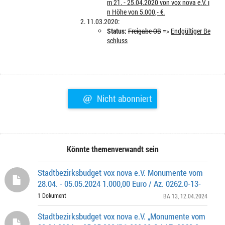
m 21. - 25.04.2020 von vox nova e.V. i
n Höhe von 5.000,- €.
11.03.2020:
Status:
Freigabe OB
=>
Endgültiger Be
schluss
@
Nicht abonniert
Könnte themenverwandt sein
Stadtbezirksbudget vox nova e.V. Monumente vom
28.04. - 05.05.2024 1.000,00 Euro / Az. 0262.0-13-
1 Dokument
BA 13
, 12.04.2024
Stadtbezirksbudget vox nova e.V. „Monumente vom