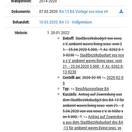
Wahlperiode:
2014-2020
Dokumente:
07.03.2020:
BA 13 BA Vorlage vox nova eV
Behandelt:
10.03.2020, BA 13 - Vollgremium
Historie:
20.01.2022:
Betreff:
Stadtbezirksbudget vox nova
e.V. ambient waves:living:seas: vom 2
1. - 25.04.2020 5.000,- ?; Az. 0262.0-1
3-0230
=>
Stadtbezirksbudget vox nov
a e.V. ambient waves:living:seas: vom
21. - 25.04.2020 5.000,- €; Az. 0262.0-
13-0230
Gestellt am:
2020-02-05
=>
2020-02-0
6
Typ:
=>
Beschlussvorlage BA
Kurzinfo:
Antrag auf Zuwendung aus
dem Stadtbezirksbudget des BA-13 für
ambient waves:living:seas: vom 21. - 2
5.04.2020 von vox nova e.V. in Höhe v
on 5.000,- ?.
=>
Antrag auf Zuwendun
g aus dem Stadtbezirksbudget des BA
-13 für ambient waves:living:seas: vo