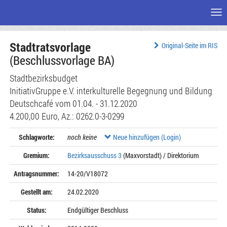
Me
Zum
Stadtratsvorlage
Seiteninhalt
Original-Seite im RIS
(Beschlussvorlage BA)
Stadtbezirksbudget
InitiativGruppe e.V. interkulturelle Begegnung und Bildung
Deutschcafé vom 01.04. - 31.12.2020
4.200,00 Euro, Az.: 0262.0-3-0299
Schlagworte:
noch keine
Neue hinzufügen (Login)
Gremium:
Bezirksausschuss 3
(Maxvorstadt) / Direktorium
Antragsnummer:
14-20/V18072
Gestellt am:
24.02.2020
Status:
Endgültiger Beschluss