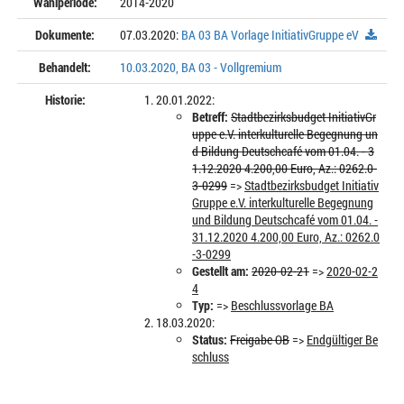
Wahlperiode:
2014-2020
Dokumente:
07.03.2020:
BA 03 BA Vorlage InitiativGruppe eV
Behandelt:
10.03.2020, BA 03 - Vollgremium
Historie:
20.01.2022:
Betreff:
Stadtbezirksbudget InitiativGr
uppe e.V. interkulturelle Begegnung un
d Bildung Deutschcafé vom 01.04. - 3
1.12.2020 4.200,00 Euro, Az.: 0262.0-
3-0299
=>
Stadtbezirksbudget Initiativ
Gruppe e.V. interkulturelle Begegnung
und Bildung Deutschcafé vom 01.04. -
31.12.2020 4.200,00 Euro, Az.: 0262.0
-3-0299
Gestellt am:
2020-02-21
=>
2020-02-2
4
Typ:
=>
Beschlussvorlage BA
18.03.2020:
Status:
Freigabe OB
=>
Endgültiger Be
schluss