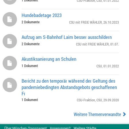
1 Dokument
CSU-Fraktion
,
CSU
, 01.01.2022
Hundebadetage 2023
2 Dokumente
CSU mit FREIE WÄHLER
, 26.10.2023
Aufzug am S-Bahnhof Laim besser ausschildern
2 Dokumente
CSU mit FREIE WÄHLER
, 01.07.
Akustiksanierung an Schulen
1 Dokument
CSU
, 01.01.2022
Bericht zu den temporär während der Geltung des
pandemiebedingten Abstandsgebots geschaffenen
Fr
1 Dokument
CSU-Fraktion
,
CSU
, 29.09.2020
Weitere Themenverwandte
Über München-Transparent
/
Anregungen?
/
Weitere Städte