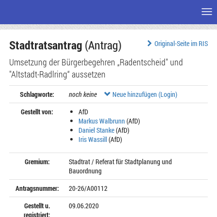
Me
Zum
Stadtratsantrag
(Antrag)
Seiteninhalt
Original-Seite im RIS
Umsetzung der Bürgerbegehren „Radentscheid" und
"Altstadt-Radlring“ aussetzen
Schlagworte:
noch keine
Neue hinzufügen (Login)
Gestellt von:
AfD
Markus Walbrunn
(AfD)
Daniel Stanke
(AfD)
Iris Wassill
(AfD)
Gremium:
Stadtrat / Referat für Stadtplanung und
Bauordnung
Antragsnummer:
20-26/A00112
Gestellt u.
09.06.2020
registriert: