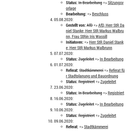
Status:
In Bearbeitung
=>
Sitzungsv
orlage
Bearbeitung:
=>
Beschluss
05.08.2020:
Gestellt von:
AfD
=>
AfD, Herr StR Da
niel Stanke, Herr StR Markus Walbru
nn, Frau StRin Iris Wassill
Initiatoren:
=>
Herr StR Daniel Stank
e, Herr StR Markus Walbrunn
07.07.2020:
Status:
Zugeleitet
=>
In Bearbeitung
01.07.2020:
Referat:
Stadtkämmerei
=>
Referat fü
r Stadtplanung und Bauordnung
Status:
Registriert
=>
Zugeleitet
23.06.2020:
Status:
In Bearbeitung
=>
Registriert
16.06.2020:
Status:
Zugeleitet
=>
In Bearbeitung
10.06.2020:
Status:
Registriert
=>
Zugeleitet
09.06.2020:
Referat:
=>
Stadtkämmerei