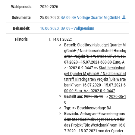
Wahlperiode:
2020-2026
Dokumente:
25.06.2020:
BA 09 BA Vorlage Quarter M gGmbH
Behandelt:
16.06.2020, BA 09 - Vollgremium
Historie:
14.01.2022:
Betreff:
Stadtbezirksbudget Quarter M
gGmbH / Nachbarschaftstreff Hirschg
arten Projekt "Die Wertebank" vom 16.
07.2020 - 15.07.2021 600,00 Euro, A
z.: 0262.0-9-0447
=>
Stadtbezirksbud
get Quarter M gGmbH / Nachbarschaf
tstreff Hirschgarten Projekt "Die Werte
bank" vom 16.07.2020 - 15.07.2021 6
00,00 Euro, Az.: 0262.0-9-0447
Gestellt am:
2020-06-10
=>
2020-06-1
6
Typ:
=>
Beschlussvorlage BA
Kurzinfo:
Antrag auf Zuwendung aus
dem Stadtbezirksbudget des BA 9 für
das Projekt "Die Wertebank" vom 16.0
7.2020 - 15.07.2021 von der Quarter