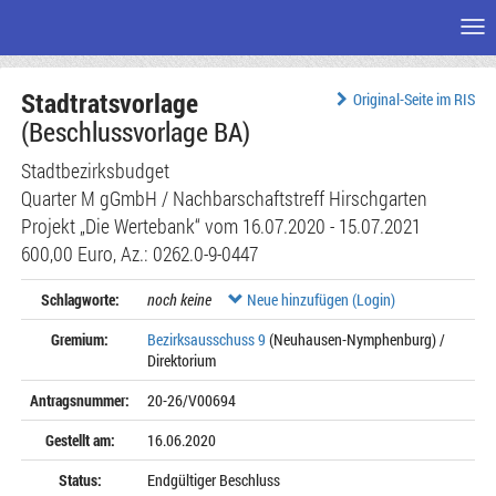
Me
Zum
Stadtratsvorlage
Seiteninhalt
Original-Seite im RIS
(Beschlussvorlage BA)
Stadtbezirksbudget
Quarter M gGmbH / Nachbarschaftstreff Hirschgarten
Projekt „Die Wertebank“ vom 16.07.2020 - 15.07.2021
600,00 Euro, Az.: 0262.0-9-0447
Schlagworte:
noch keine
Neue hinzufügen (Login)
Gremium:
Bezirksausschuss 9
(Neuhausen-Nymphenburg) /
Direktorium
Antragsnummer:
20-26/V00694
Gestellt am:
16.06.2020
Status:
Endgültiger Beschluss