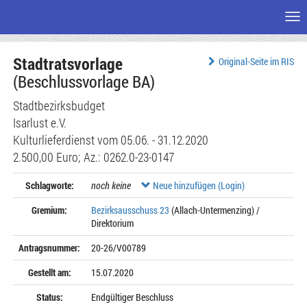
Me
Zum
Stadtratsvorlage
Seiteninhalt
Original-Seite im RIS
(Beschlussvorlage BA)
Stadtbezirksbudget
Isarlust e.V.
Kulturlieferdienst vom 05.06. - 31.12.2020
2.500,00 Euro; Az.: 0262.0-23-0147
Schlagworte:
noch keine
Neue hinzufügen (Login)
Gremium:
Bezirksausschuss 23
(Allach-Untermenzing) /
Direktorium
Antragsnummer:
20-26/V00789
Gestellt am:
15.07.2020
Status:
Endgültiger Beschluss