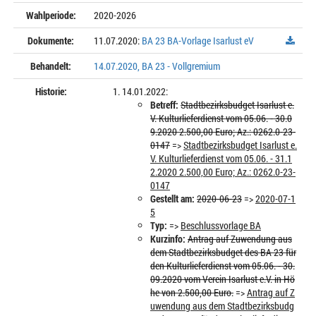
Wahlperiode:
2020-2026
Dokumente:
11.07.2020:
BA 23 BA-Vorlage Isarlust eV
Behandelt:
14.07.2020, BA 23 - Vollgremium
Historie:
14.01.2022:
Betreff:
Stadtbezirksbudget Isarlust e.
V. Kulturlieferdienst vom 05.06. - 30.0
9.2020 2.500,00 Euro; Az.: 0262.0-23-
0147
=>
Stadtbezirksbudget Isarlust e.
V. Kulturlieferdienst vom 05.06. - 31.1
2.2020 2.500,00 Euro; Az.: 0262.0-23-
0147
Gestellt am:
2020-06-23
=>
2020-07-1
5
Typ:
=>
Beschlussvorlage BA
Kurzinfo:
Antrag auf Zuwendung aus
dem Stadtbezirksbudget des BA 23 für
den Kulturlieferdienst vom 05.06. - 30.
09.2020 vom Verein Isarlust e.V. in Hö
he von 2.500,00 Euro.
=>
Antrag auf Z
uwendung aus dem Stadtbezirksbudg