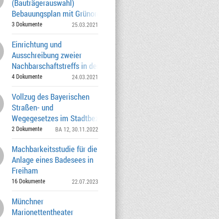
(Bauträgerauswahl)
Bebauungsplan mit Grünordnung Nr. 2106
Hochmutiger Straße (ös
3 Dokumente
25.03.2021
Einrichtung und
Ausschreibung zweier
Nachbarschaftstreffs in der ehemaligen
Bayernkaserne Bebauu
4 Dokumente
24.03.2021
Vollzug des Bayerischen
Straßen- und
Wegegesetzes im Stadtbezirk 12
Schwabing-Freimann Widmung e
2 Dokumente
BA 12
, 30.11.2022
Machbarkeitsstudie für die
Anlage eines Badesees in
Freiham
16 Dokumente
22.07.2023
Münchner
Marionettentheater