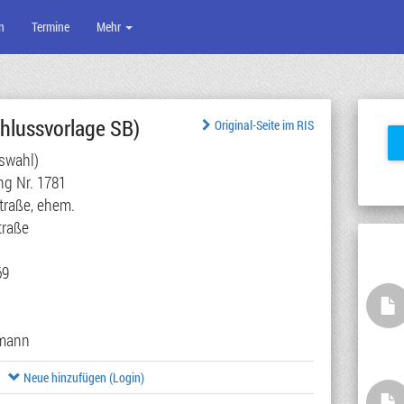
n
Termine
Mehr
hlussvorlage SB)
Original-Seite im RIS
swahl)
g Nr. 1781
traße, ehem.
traße
69
imann
Neue hinzufügen (Login)