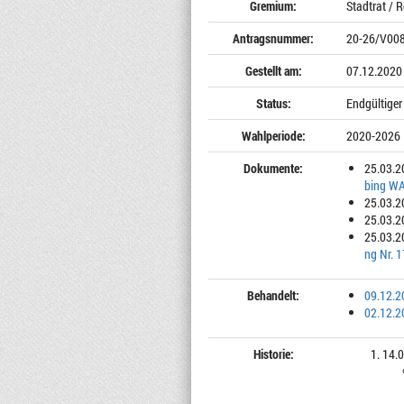
Gremium:
Stadtrat / 
Antragsnummer:
20-26/V00
Gestellt am:
07.12.2020
Status:
Endgültiger
Wahlperiode:
2020-2026
Dokumente:
25.03.2
bing W
25.03.2
25.03.2
25.03.2
ng Nr. 
Behandelt:
09.12.2
02.12.2
Historie:
14.0