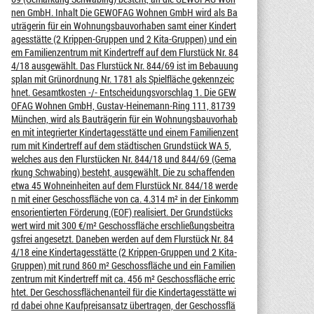
nen GmbH. Inhalt Die GEWOFAG Wohnen GmbH wird als Ba
uträgerin für ein Wohnungsbauvorhaben samt einer Kindert
agesstätte (2 Krippen-Gruppen und 2 Kita-Gruppen) und ein
em Familienzentrum mit Kindertreff auf dem Flurstück Nr. 84
4/18 ausgewählt. Das Flurstück Nr. 844/69 ist im Bebauung
splan mit Grünordnung Nr. 1781 als Spielfläche gekennzeic
hnet. Gesamtkosten -/- Entscheidungsvorschlag 1. Die GEW
OFAG Wohnen GmbH, Gustav-Heinemann-Ring 111, 81739
München, wird als Bauträgerin für ein Wohnungsbauvorhab
en mit integrierter Kindertagesstätte und einem Familienzent
rum mit Kindertreff auf dem städtischen Grundstück WA 5,
welches aus den Flurstücken Nr. 844/18 und 844/69 (Gema
rkung Schwabing) besteht, ausgewählt. Die zu schaffenden
etwa 45 Wohneinheiten auf dem Flurstück Nr. 844/18 werde
n mit einer Geschossfläche von ca. 4.314 m² in der Einkomm
ensorientierten Förderung (EOF) realisiert. Der Grundstücks
wert wird mit 300 €/m² Geschossfläche erschließungsbeitra
gsfrei angesetzt. Daneben werden auf dem Flurstück Nr. 84
4/18 eine Kindertagesstätte (2 Krippen-Gruppen und 2 Kita-
Gruppen) mit rund 860 m² Geschossfläche und ein Familien
zentrum mit Kindertreff mit ca. 456 m² Geschossfläche erric
htet. Der Geschossflächenanteil für die Kindertagesstätte wi
rd dabei ohne Kaufpreisansatz übertragen, der Geschossflä