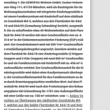
vorschlag 1. Die GEWOFAG Wohnen GmbH, Gustav-Heinem
ann-Ring 111, 81739 München, wird als Bauträgerin für ein
Wohnungsbauvorhaben mit integrierter Kindertagesstätte u
nd einem Familienzentrum mit Kindertreff auf dem städtisch
en Grundstück WA 5, welches aus den Flurstücken Nr. 844/
18 und 844/69 (Gemarkung Schwabing) besteht, ausgewäh
lt. Die zu schaffenden etwa 45 Wohneinheiten auf dem Flurs
tück Nr. 844/18 werden mit einer Geschossfläche von ca. 4.
314 m² in der Einkommensorientierten Förderung (EOF) reali
siert. Der Grundstückswert wird mit 300 ?/m² Geschossfläch
e erschließungsbeitragsfrei angesetzt. Daneben werden auf
dem Flurstück Nr. 844/18 eine Kindertagesstätte (2 Krippen-
Gruppen und 2 Kita-Gruppen) mit rund 860 m² Geschossfläc
he und ein Familienzentrum mit Kindertreff mit ca. 456 m² G
eschossfläche errichtet. Der Geschossflächenanteil für die Ki
ndertagesstätte wird dabei ohne Kaufpreisansatz übertrage
n, der Geschossflächenanteil für das Familienzentrum zu de
m durch Bewertungsgutachten ermittelten Wert. Auf dem Fl
urstück Nr. 844/69 wird nach den Festsetzungen des Bebau
ungsplans mit Grünordnung Nr. 1781 eine Außenspielfläche
mit einer Größe von ca. 740 m² entstehen. usw
=>
Anlass Vo
rschlag zur Übertragung des städtischen Grundstücks WA
5, welches aus den beiden Flurstücken Nr. 844/18 und 844/
69 (Gemarkung Schwabing) besteht, an die GEWOFAG Woh