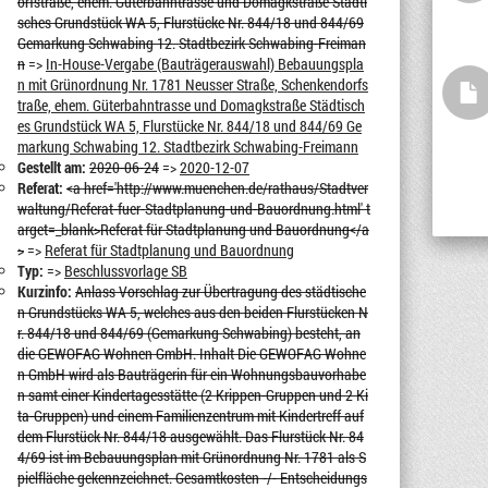
orfstraße, ehem. Güterbahntrasse und Domagkstraße Städti
sches Grundstück WA 5, Flurstücke Nr. 844/18 und 844/69
Gemarkung Schwabing 12. Stadtbezirk Schwabing-Freiman
n
=>
In-House-Vergabe (Bauträgerauswahl) Bebauungspla
n mit Grünordnung Nr. 1781 Neusser Straße, Schenkendorfs
traße, ehem. Güterbahntrasse und Domagkstraße Städtisch
es Grundstück WA 5, Flurstücke Nr. 844/18 und 844/69 Ge
markung Schwabing 12. Stadtbezirk Schwabing-Freimann
Gestellt am:
2020-06-24
=>
2020-12-07
Referat:
<a href='http://www.muenchen.de/rathaus/Stadtver
waltung/Referat-fuer-Stadtplanung-und-Bauordnung.html' t
arget=_blank>Referat für Stadtplanung und Bauordnung</a
>
=>
Referat für Stadtplanung und Bauordnung
Typ:
=>
Beschlussvorlage SB
Kurzinfo:
Anlass Vorschlag zur Übertragung des städtische
n Grundstücks WA 5, welches aus den beiden Flurstücken N
r. 844/18 und 844/69 (Gemarkung Schwabing) besteht, an
die GEWOFAG Wohnen GmbH. Inhalt Die GEWOFAG Wohne
n GmbH wird als Bauträgerin für ein Wohnungsbauvorhabe
n samt einer Kindertagesstätte (2 Krippen-Gruppen und 2 Ki
ta-Gruppen) und einem Familienzentrum mit Kindertreff auf
dem Flurstück Nr. 844/18 ausgewählt. Das Flurstück Nr. 84
4/69 ist im Bebauungsplan mit Grünordnung Nr. 1781 als S
pielfläche gekennzeichnet. Gesamtkosten -/- Entscheidungs