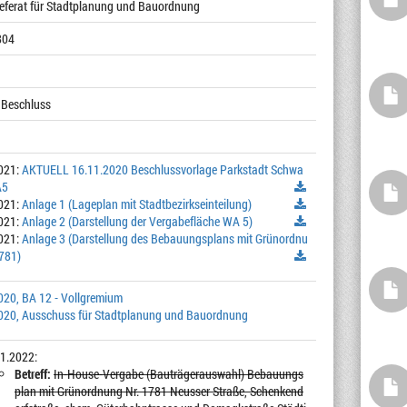
Referat für Stadtplanung und Bauordnung
804
 Beschluss
021:
AKTUELL 16.11.2020 Beschlussvorlage Parkstadt Schwa
A5
021:
Anlage 1 (Lageplan mit Stadtbezirkseinteilung)
021:
Anlage 2 (Darstellung der Vergabefläche WA 5)
021:
Anlage 3 (Darstellung des Bebauungsplans mit Grünordnu
1781)
020, BA 12 - Vollgremium
020, Ausschuss für Stadtplanung und Bauordnung
1.2022:
Betreff:
In-House-Vergabe (Bauträgerauswahl) Bebauungs
plan mit Grünordnung Nr. 1781 Neusser Straße, Schenkend