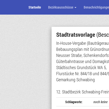
Startseite
Bezirksausschüsse
Benachrichtigunge
Zum
Seiteninhalt
Stadtratsvorlage
(Besc
In-House-Vergabe (Bauträgerau
Bebauungsplan mit Grünordnun
Neusser Straße, Schenkendorfs
Güterbahntrasse und Domagks
Städtisches Grundstück WA 5,
Flurstücke Nr. 844/18 und 844/
Gemarkung Schwabing
12. Stadtbezirk Schwabing-Fre
Schlagworte:
noch keine