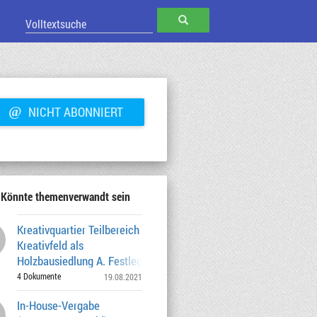
SUCHEN
@
NICHT ABONNIERT
Könnte themenverwandt sein
Kreativquartier Teilbereich
Kreativfeld als
Holzbausiedlung A. Festlegung der
Grundstücksflächen
4 Dokumente
19.08.2021
In-House-Vergabe