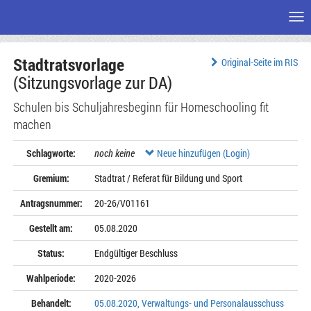
Me
Zum
Stadtratsvorlage
Seiteninhalt
Original-Seite im RIS
(Sitzungsvorlage zur DA)
Schulen bis Schuljahresbeginn für Homeschooling fit
machen
Schlagworte:
noch keine
Neue hinzufügen (Login)
Gremium:
Stadtrat / Referat für Bildung und Sport
Antragsnummer:
20-26/V01161
Gestellt am:
05.08.2020
Status:
Endgültiger Beschluss
Wahlperiode:
2020-2026
Behandelt:
05.08.2020, Verwaltungs- und Personalausschuss