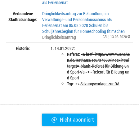
als Feriensenat
Verbundene
Dringlichkeitsantrag zur Behandlung im
Stadtratsanträge:
Verwaltungs- und Personalausschuss als
Feriensenat am 05.08.2020 Schulen bis
Schuljahresbeginn für Homeschooling fit machen
Dringlichkeitsantrag
CSU
, 13.08.2020
Historie:
14.01.2022:
Referat:
<a href='http://www.muenche
n.de/Rathaus/scu/37600/index.html'
target=_blank>Referat für Bildung un
d Sport</a>
=>
Referat für Bildung un
d Sport
Typ:
=>
Sitzungsvorlage zur DA
@
Nicht abonniert