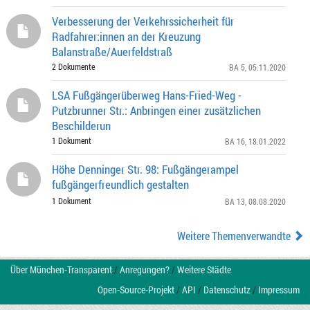
Verbesserung der Verkehrssicherheit für
Radfahrer:innen an der Kreuzung
Balanstraße/Auerfeldstraß
2 Dokumente
BA 5
, 05.11.2020
LSA Fußgängerüberweg Hans-Fried-Weg -
Putzbrunner Str.: Anbringen einer zusätzlichen
Beschilderun
1 Dokument
BA 16
, 18.01.2022
Höhe Denninger Str. 98: Fußgängerampel
fußgängerfreundlich gestalten
1 Dokument
BA 13
, 08.08.2020
Weitere Themenverwandte
Über München-Transparent
/
Anregungen?
/
Weitere Städte
Open-Source-Projekt
/
API
/
Datenschutz
/
Impressum