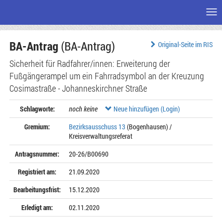
Me
Zum
BA-Antrag
(BA-Antrag)
Seiteninhalt
Original-Seite im RIS
Sicherheit für Radfahrer/innen: Erweiterung der
Fußgängerampel um ein Fahrradsymbol an der Kreuzung
Cosimastraße - Johanneskirchner Straße
Schlagworte:
noch keine
Neue hinzufügen (Login)
Gremium:
Bezirksausschuss 13
(Bogenhausen) /
Kreisverwaltungsreferat
Antragsnummer:
20-26/B00690
Registriert am:
21.09.2020
Bearbeitungsfrist:
15.12.2020
Erledigt am:
02.11.2020