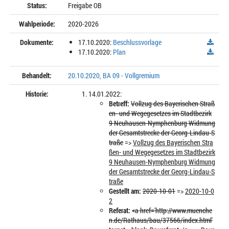
Status:
Freigabe OB
Wahlperiode:
2020-2026
Dokumente:
17.10.2020:
Beschlussvorlage
17.10.2020:
Plan
Behandelt:
20.10.2020, BA 09 - Vollgremium
Historie:
14.01.2022:
Betreff:
Vollzug des Bayerischen Straß
en- und Wegegesetzes im Stadtbezirk
9 Neuhausen-Nymphenburg Widmung
der Gesamtstrecke der Georg-Lindau-S
traße
=>
Vollzug des Bayerischen Stra
ßen- und Wegegesetzes im Stadtbezirk
9 Neuhausen-Nymphenburg Widmung
der Gesamtstrecke der Georg-Lindau-S
traße
Gestellt am:
2020-10-01
=>
2020-10-0
2
Referat:
<a href='http://www.muenche
n.de/Rathaus/bau/37566/index.html'