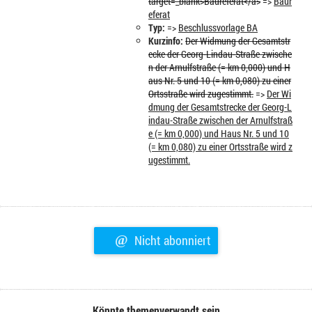
target=_blank>Baureferat</a>
=>
Baur
eferat
Typ:
=>
Beschlussvorlage BA
Kurzinfo:
Der Widmung der Gesamtstr
ecke der Georg-Lindau-Straße zwische
n der Arnulfstraße (= km 0,000) und H
aus Nr. 5 und 10 (= km 0,080) zu einer
Ortsstraße wird zugestimmt.
=>
Der Wi
dmung der Gesamtstrecke der Georg-L
indau-Straße zwischen der Arnulfstraß
e (= km 0,000) und Haus Nr. 5 und 10
(= km 0,080) zu einer Ortsstraße wird z
ugestimmt.
@
Nicht abonniert
Könnte themenverwandt sein