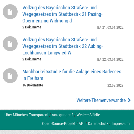
Vollzug des Bayerischen Straßen- und
Wegegesetzes im Stadtbezirk 21 Pasing-
Obermenzing Widmung d
2 Dokumente
BA 21
, 03.01.2022
Vollzug des Bayerischen Straßen- und
Wegegesetzes im Stadtbezirk 22 Aubing-
Lochhausen-Langwied W
2 Dokumente
BA 22
, 03.01.2022
Machbarkeitsstudie für die Anlage eines Badesees
in Freiham
16 Dokumente
22.07.2023
Weitere Themenverwandte
Über München-Transparent
/
Anregungen?
/
Weitere Städte
Open-Source-Projekt
/
API
/
Datenschutz
/
Impressum