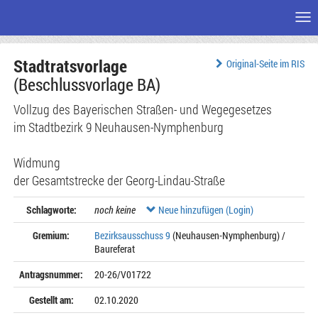
Me
Zum
Stadtratsvorlage
Seiteninhalt
Original-Seite im RIS
(Beschlussvorlage BA)
Vollzug des Bayerischen Straßen- und Wegegesetzes
im Stadtbezirk 9 Neuhausen-Nymphenburg
Widmung
der Gesamtstrecke der Georg-Lindau-Straße
Schlagworte:
noch keine
Neue hinzufügen (Login)
Gremium:
Bezirksausschuss 9
(Neuhausen-Nymphenburg) /
Baureferat
Antragsnummer:
20-26/V01722
Gestellt am:
02.10.2020