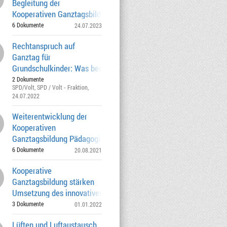
Begleitung der
Kooperativen Ganztagsbildung durch das
Deutsche Jugendinstitut e
6 Dokumente
24.07.2023
Rechtanspruch auf
Ganztag für
Grundschulkinder: Was bedeutet das für
die Landeshauptstadt München
2 Dokumente
SPD/Volt
,
SPD / Volt - Fraktion
,
24.07.2022
Weiterentwicklung der
Kooperativen
Ganztagsbildung Pädagogische
Rahmenkonzeption für die Koopera
6 Dokumente
20.08.2021
Kooperative
Ganztagsbildung stärken
Umsetzung des innovativen
Möblierungskonzepts sicherstellen
3 Dokumente
01.01.2022
Lüften und Luftaustausch