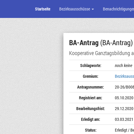
Startseite
Bezirksausschüsse
Benachrichtigunge
Zum
Seiteninhalt
BA-Antrag
(BA-Antrag)
Kooperative Ganztagsbildung a
Schlagworte:
noch keine
Gremium:
Bezirksaus
Antragsnummer:
20-26/B00
Registriert am:
05.10.2020
Bearbeitungsfrist:
29.12.2020
Erledigt am:
03.03.2021
Status:
Erledigt / 