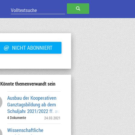
SUCHEN
@
NICHT ABONNIERT
Könnte themenverwandt sein
Ausbau der Kooperativen
Ganztagsbildung ab dem
Schuljahr 2021/2022 ff. auf Grundlage der
üblichen
4 Dokumente
24.03.2021
Wissenschaftliche