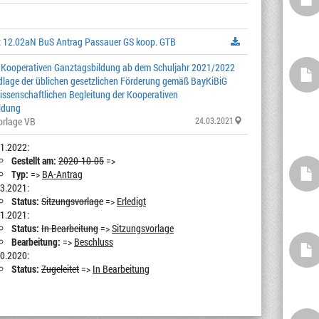
:
12.02aN BuS Antrag Passauer GS koop. GTB
 Kooperativen Ganztagsbildung ab dem Schuljahr 2021/2022
ndlage der üblichen gesetzlichen Förderung gemäß BayKiBiG
issenschaftlichen Begleitung der Kooperativen
ldung
orlage VB
24.03.2021
1.2022:
Gestellt am:
2020-10-05
=>
Typ:
=>
BA-Antrag
3.2021:
Status:
Sitzungsvorlage
=>
Erledigt
1.2021:
Status:
In Bearbeitung
=>
Sitzungsvorlage
Bearbeitung:
=>
Beschluss
0.2020:
Status:
Zugeleitet
=>
In Bearbeitung