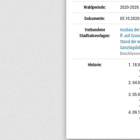
Wahlperiode:
2020-2026
Dokumente:
05.10.2020
Verbundene
Ausbau der
Stadtratsvorlagen:
ff. auf Gru
Stand der w
Ganztagsbi
Beschlussv
Historie:
18.0
04.0
05.0
09.1