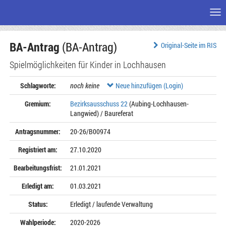
Me
Zum
BA-Antrag
(BA-Antrag)
Seiteninhalt
Original-Seite im RIS
Spielmöglichkeiten für Kinder in Lochhausen
Schlagworte:
noch keine
Neue hinzufügen (Login)
Gremium:
Bezirksausschuss 22
(Aubing-Lochhausen-
Langwied) / Baureferat
Antragsnummer:
20-26/B00974
Registriert am:
27.10.2020
Bearbeitungsfrist:
21.01.2021
Erledigt am:
01.03.2021
Status:
Erledigt / laufende Verwaltung
Wahlperiode:
2020-2026