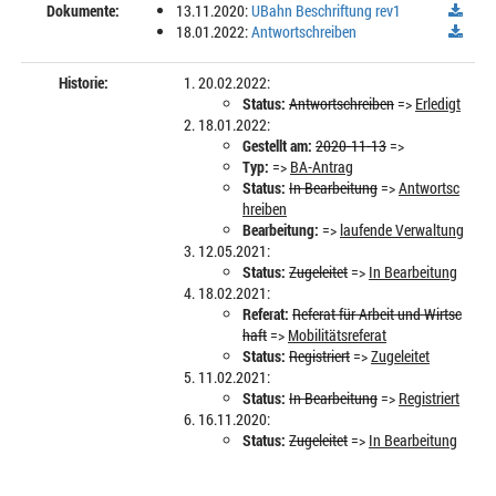
Dokumente:
13.11.2020:
UBahn Beschriftung rev1
18.01.2022:
Antwortschreiben
Historie:
20.02.2022:
Status:
Antwortschreiben
=>
Erledigt
18.01.2022:
Gestellt am:
2020-11-13
=>
Typ:
=>
BA-Antrag
Status:
In Bearbeitung
=>
Antwortsc
hreiben
Bearbeitung:
=>
laufende Verwaltung
12.05.2021:
Status:
Zugeleitet
=>
In Bearbeitung
18.02.2021:
Referat:
Referat für Arbeit und Wirtsc
haft
=>
Mobilitätsreferat
Status:
Registriert
=>
Zugeleitet
11.02.2021:
Status:
In Bearbeitung
=>
Registriert
16.11.2020:
Status:
Zugeleitet
=>
In Bearbeitung