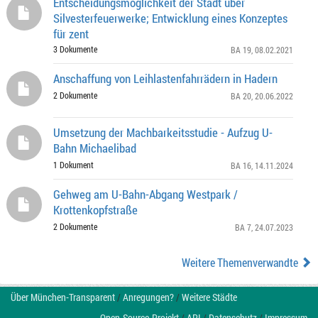
Entscheidungsmöglichkeit der Stadt über
Silvesterfeuerwerke; Entwicklung eines Konzeptes
für zent
3 Dokumente
BA 19
, 08.02.2021
Anschaffung von Leihlastenfahrrädern in Hadern
2 Dokumente
BA 20
, 20.06.2022
Umsetzung der Machbarkeitsstudie - Aufzug U-
Bahn Michaelibad
1 Dokument
BA 16
, 14.11.2024
Gehweg am U-Bahn-Abgang Westpark /
Krottenkopfstraße
2 Dokumente
BA 7
, 24.07.2023
Weitere Themenverwandte
Über München-Transparent
/
Anregungen?
/
Weitere Städte
Open-Source-Projekt
/
API
/
Datenschutz
/
Impressum