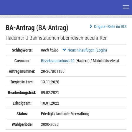
Me
Zum
BA-Antrag
(BA-Antrag)
Seiteninhalt
Original-Seite im RIS
Haderner U-Bahnstationen oberirdisch beschriften
Schlagworte:
noch keine
Neue hinzufügen (Login)
Gremium:
Bezirksausschuss 20
(Hadern) / Mobilitätsreferat
Antragsnummer:
20-26/B01130
Registriert am:
13.11.2020
Bearbeitungsfrist:
09.02.2021
Erledigt am:
10.01.2022
Status:
Erledigt / laufende Verwaltung
Wahlperiode:
2020-2026