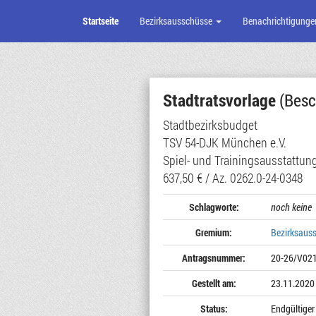
Startseite
Bezirksausschüsse
Benachrichtigunge
Zum
Seiteninhalt
Stadtratsvorlage
(Besc
Stadtbezirksbudget
TSV 54-DJK München e.V.
Spiel- und Trainingsausstattung
637,50 € / Az. 0262.0-24-0348
Schlagworte:
noch keine
Gremium:
Bezirksaus
Antragsnummer:
20-26/V02
Gestellt am:
23.11.2020
Status:
Endgültiger