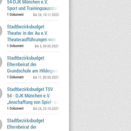
54-DJK München e.V.
Sport und Trainingsausstattung für die
Gymnastik- und
1 Dokument
BA 24
, 10.11.2023
Stadtbezirksbudget
Theater in der Au e.V.
Theateraufführungen vom 12. -
31.01.2021 637,50 € / Az.
1 Dokument
BA 5
, 09.05.2021
Stadtbezirksbudget
Elternbeirat der
Grundschule am Hildegard von Bingen
Anger Nikolausbesuch am 0
1 Dokument
BA 11
, 09.05.2021
Stadtbezirksbudget TSV
54 - DJK München e.V.
„Anschaffung von Spiel- und
Trainingsausstattung mit
1 Dokument
BA 24
, 23.10.2021
Stadtbezirksbudget
Elternbeirat der