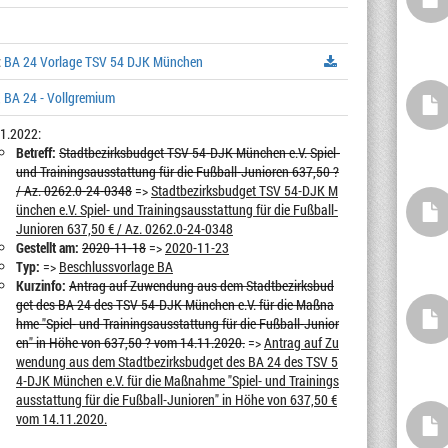
:
BA 24 Vorlage TSV 54 DJK München
 BA 24 - Vollgremium
1.2022:
Betreff:
Stadtbezirksbudget TSV 54-DJK München e.V. Spiel-
und Trainingsausstattung für die Fußball-Junioren 637,50 ?
/ Az. 0262.0-24-0348
=>
Stadtbezirksbudget TSV 54-DJK M
ünchen e.V. Spiel- und Trainingsausstattung für die Fußball-
Junioren 637,50 € / Az. 0262.0-24-0348
Gestellt am:
2020-11-18
=>
2020-11-23
Typ:
=>
Beschlussvorlage BA
Kurzinfo:
Antrag auf Zuwendung aus dem Stadtbezirksbud
get des BA 24 des TSV 54-DJK München e.V. für die Maßna
hme "Spiel- und Trainingsausstattung für die Fußball-Junior
en" in Höhe von 637,50 ? vom 14.11.2020.
=>
Antrag auf Zu
wendung aus dem Stadtbezirksbudget des BA 24 des TSV 5
4-DJK München e.V. für die Maßnahme "Spiel- und Trainings
ausstattung für die Fußball-Junioren" in Höhe von 637,50 €
vom 14.11.2020.