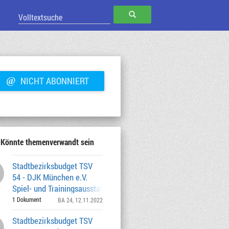
SUCHEN
@
NICHT ABONNIERT
Könnte themenverwandt sein
Stadtbezirksbudget TSV
54 - DJK München e.V.
Spiel- und Trainingsausstattung für die
Fußballjunio
1 Dokument
BA 24
, 12.11.2022
Stadtbezirksbudget TSV