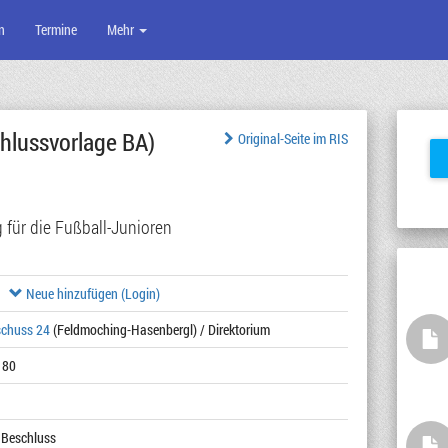
n
Termine
Mehr
hlussvorlage BA)
Original-Seite im RIS
 für die Fußball-Junioren
Neue hinzufügen (Login)
schuss 24
(Feldmoching-Hasenbergl) / Direktorium
180
 Beschluss