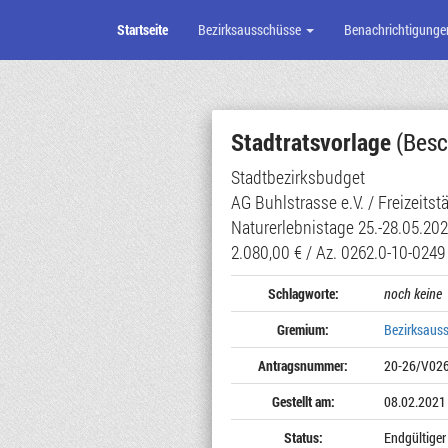
Startseite
Bezirksausschüsse
Benachrichtigunge
Zum
Seiteninhalt
Stadtratsvorlage
(Besc
Stadtbezirksbudget
AG Buhlstrasse e.V. / Freizeits
Naturerlebnistage 25.-28.05.20
2.080,00 € / Az. 0262.0-10-0249
Schlagworte:
noch keine
Gremium:
Bezirksaus
Antragsnummer:
20-26/V02
Gestellt am:
08.02.2021
Status:
Endgültiger