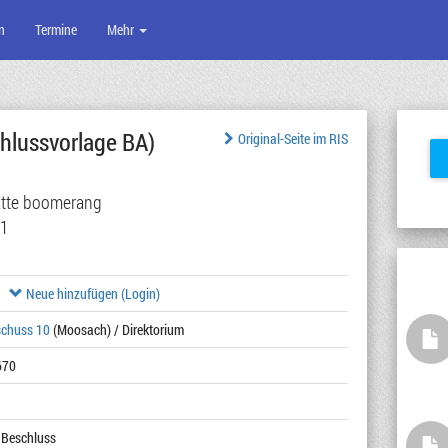
n
Termine
Mehr
hlussvorlage BA)
Original-Seite im RIS
tätte boomerang
21
Neue hinzufügen (Login)
schuss 10
(Moosach) / Direktorium
670
 Beschluss