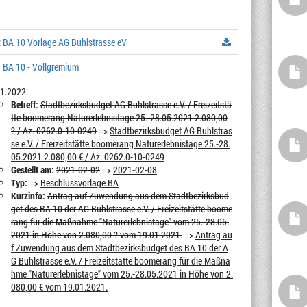
:
BA 10 Vorlage AG Buhlstrasse eV
 BA 10 - Vollgremium
1.2022:
Betreff:
Stadtbezirksbudget AG Buhlstrasse e.V. / Freizeitstä
tte boomerang Naturerlebnistage 25.-28.05.2021 2.080,00
? / Az. 0262.0-10-0249
=>
Stadtbezirksbudget AG Buhlstras
se e.V. / Freizeitstätte boomerang Naturerlebnistage 25.-28.
05.2021 2.080,00 € / Az. 0262.0-10-0249
Gestellt am:
2021-02-02
=>
2021-02-08
Typ:
=>
Beschlussvorlage BA
Kurzinfo:
Antrag auf Zuwendung aus dem Stadtbezirksbud
get des BA 10 der AG Buhlstrasse e.V. / Freizeitstätte boome
rang für die Maßnahme "Naturerlebnistage" vom 25.-28.05.
2021 in Höhe von 2.080,00 ? vom 19.01.2021.
=>
Antrag au
f Zuwendung aus dem Stadtbezirksbudget des BA 10 der A
G Buhlstrasse e.V. / Freizeitstätte boomerang für die Maßna
hme "Naturerlebnistage" vom 25.-28.05.2021 in Höhe von 2.
080,00 € vom 19.01.2021.