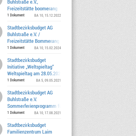
Buhlstraße e.V.,
Freizeitstätte boomerang
Naturerlebnistage, Sozialkompeten
1 Dokument
BA 10
, 15.12.2022
Stadtbezirksbudget AG
Buhlstraße e.V. /
Freizeitstätte Bommerang
Naturerlebnistage, Sozialkompete
1 Dokument
BA 10
, 15.02.2024
Stadtbezirksbudget
Initiative „Weltspieltag“
Weltspieltag am 28.05.2021 und
Weltkindertag am 20.0
1 Dokument
BA 5
, 09.05.2021
Stadtbezirksbudget AG
Buhlstraße e.V.
Sommerferienprogramm für Moosacher
Kinder und Jugendliche v
1 Dokument
BA 10
, 17.08.2021
Stadtbezirksbudget
Familienzentrum Laim