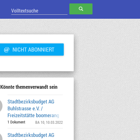
SUCHEN
@
NICHT ABONNIERT
Könnte themenverwandt sein
Stadtbezirksbudget AG
Buhlstrasse e.V. /
Freizeitstätte boomerang
Naturerlebnistage, Sozialkompet
1 Dokument
BA 10
, 10.03.2022
Stadtbezirksbudget AG